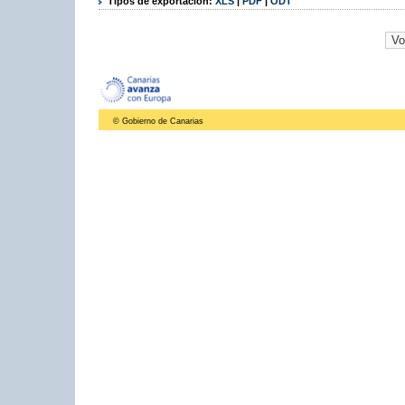
Tipos de exportación:
XLS
|
PDF
|
ODT
© Gobierno de Canarias