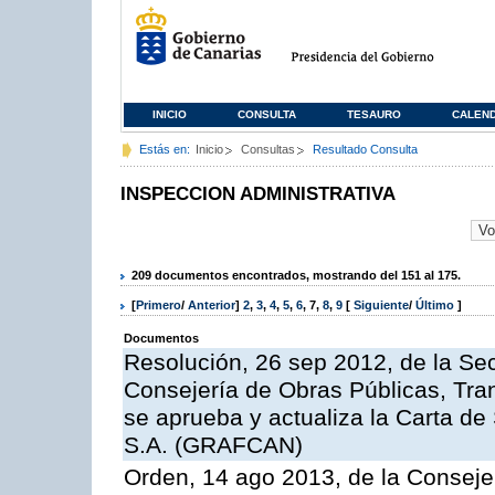
INICIO
CONSULTA
TESAURO
CALEN
Estás en:
Inicio
Consultas
Resultado Consulta
INSPECCION ADMINISTRATIVA
209 documentos encontrados, mostrando del 151 al 175.
[
Primero
/
Anterior
]
2
,
3
,
4
,
5
,
6
,
7
,
8
,
9
[
Siguiente
/
Último
]
Documentos
Resolución, 26 sep 2012, de la Sec
Consejería de Obras Públicas, Transp
se aprueba y actualiza la Carta de
S.A. (GRAFCAN)
Orden, 14 ago 2013, de la Conseje