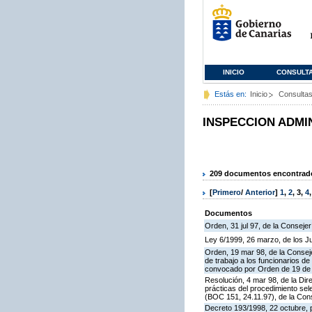
INICIO
CONSULT
Estás en:
Inicio
Consulta
INSPECCION ADMI
209 documentos encontrados
[
Primero
/
Anterior
]
1
,
2
,
3
,
4
Documentos
Orden, 31 jul 97, de la Consejer
Ley 6/1999, 26 marzo, de los 
Orden, 19 mar 98, de la Conseje
de trabajo a los funcionarios 
convocado por Orden de 19 de n
Resolución, 4 mar 98, de la Dir
prácticas del procedimiento se
(BOC 151, 24.11.97), de la Cons
Decreto 193/1998, 22 octubre, p