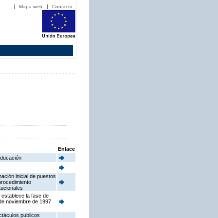
Mapa web
Contacto
Enlace
 Educación
ación inicial de puestos
procedimiento
tucionales
 establece la fase de
 de noviembre de 1997
ctáculos publicos