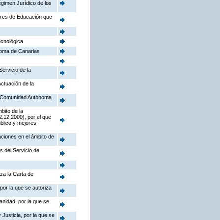
égimen Jurídico de los
tores de Educación que
ecnológica
noma de Canarias
Servicio de la
Actuación de la
la Comunidad Autónoma
bito de la
.12.2000), por el que
úblico y mejores
aciones en el ámbito de
s del Servicio de
iza la Carta de
por la que se autoriza
anidad, por la que se
Justicia, por la que se