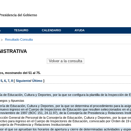
A
TESAURO
CALENDARIO
AYUDA
s
Resultado Consulta
NISTRATIVA
, mostrando del 51 al 75.
,
5
,
6
,
7
,
8
[
Siguiente
/
Último
]
ía de Educación, Cultura y Deportes, por la que se configura la plantilla de la Inspección de
Juegos y Apuestas
ría de Educación, Cultura y Deportes, por la que se determina el procedimiento para la asign
de nuevo ingreso en el Cuerpo de Inspectores de Educación que resulten seleccionados en el 
oviembre de 1997 (BOC 151, 24.11.97), de la Consejería de Presidencia y Relaciones Insti
ección General de Personal de la Consejería de Educación, Cultura y Deportes, por la que se
lectivo para ingreso en el Cuerpo de Inspectores de Educación, convocado por Orden de 19
ejería de Presidencia y Relaciones Institucionales
or el que se aprueban los horarios de apertura y cierre de determinadas actividades y espe