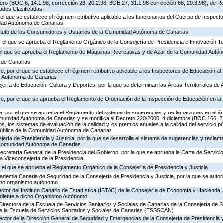
ero (BOC 6, 14.1.98, corrección 23, 20.2.98; BOE 27, 31.1.98 corrección 68, 20.3.98), de R
dades Clasificadas
 el que se establece el régimen retributivo aplicable a los funcionarios del Cuerpo de Inspec
idad Autónoma de Canarias
tatuto de los Consumidores y Usuarios de la Comunidad Autónoma de Canarias
 el que se aprueba el Reglamento Orgánico de la Consejería de Presidencia e Innovación T
r el que se aprueba el Reglamento de Máquinas Recreativas y de Azar de la Comunidad Autó
a de Canarias
, por el que se establece el régimen retributivo aplicable a los Inspectores de Educación al 
d Autónoma de Canarias
jería de Educación, Cultura y Deportes, por la que se determinan las Áreas Territoriales de 
re, por el que se aprueba el Reglamento de Ordenación de la Inspección de Educación en 
, por el que se aprueba el Reglamento del sistema de sugerencias y reclamaciones en el ám
omunidad Autónoma de Canarias y se modifica el Decreto 220/2000, 4 diciembre (BOC 166, 22
os, los sistemas de evaluación de la calidad y los premios anuales a la calidad del servicio p
 Pública de la Comunidad Autónoma de Canarias
jería de Presidencia y Justicia, por la que se desarrolla el sistema de sugerencias y reclam
a Comunidad Autónoma de Canarias
Secretaría General de la Presidencia del Gobierno, por la que se aprueba la Carta de Servicio
a Viceconsejería de la Presidencia
 el que se aprueba el Reglamento Orgánico de la Consejería de Presidencia y Justicia
cademia Canaria de Seguridad de la Consejería de Presidencia y Justicia, por la que se autor
icho organismo autónomo
ector del Instituto Canario de Estadística (ISTAC) de la Consejería de Economía y Hacienda, 
ondiente a dicho Organismo Autónomo
Directora de la Escuela de Servicios Sanitarios y Sociales de Canarias de la Consejería de S
de la Escuela de Servicios Sanitarios y Sociales de Canarias (ESSSCAN)
rector de la Dirección General de Seguridad y Emergencias de la Consejería de Presidencia y 