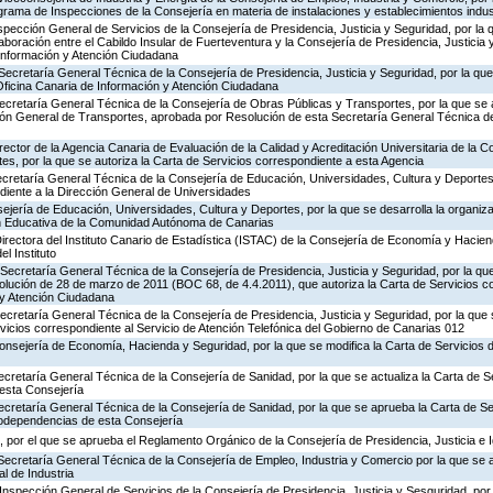
rograma de Inspecciones de la Consejería en materia de instalaciones y establecimientos indus
nspección General de Servicios de la Consejería de Presidencia, Justicia y Seguridad, por la 
aboración entre el Cabildo Insular de Fuerteventura y la Consejería de Presidencia, Justicia 
 Información y Atención Ciudadana
Secretaría General Técnica de la Consejería de Presidencia, Justicia y Seguridad, por la que 
Oficina Canaria de Información y Atención Ciudadana
ecretaría General Técnica de la Consejería de Obras Públicas y Transportes, por la que se 
ción General de Transportes, aprobada por Resolución de esta Secretaría General Técnica d
rector de la Agencia Canaria de Evaluación de la Calidad y Acreditación Universitaria de la 
es, por la que se autoriza la Carta de Servicios correspondiente a esta Agencia
ecretaría General Técnica de la Consejería de Educación, Universidades, Cultura y Deportes,
diente a la Dirección General de Universidades
jería de Educación, Universidades, Cultura y Deportes, por la que se desarrolla la organiza
ón Educativa de la Comunidad Autónoma de Canarias
irectora del Instituto Canario de Estadística (ISTAC) de la Consejería de Economía y Hacien
el Instituto
Secretaría General Técnica de la Consejería de Presidencia, Justicia y Seguridad, por la que
olución de 28 de marzo de 2011 (BOC 68, de 4.4.2011), que autoriza la Carta de Servicios c
 y Atención Ciudadana
Secretaría General Técnica de la Consejería de Presidencia, Justicia y Seguridad, por la que
rvicios correspondiente al Servicio de Atención Telefónica del Gobierno de Canarias 012
Consejería de Economía, Hacienda y Seguridad, por la que se modifica la Carta de Servicios
ecretaría General Técnica de la Consejería de Sanidad, por la que se actualiza la Carta de Se
esta Consejería
ecretaría General Técnica de la Consejería de Sanidad, por la que se aprueba la Carta de Se
godependencias de esta Consejería
 por el que se aprueba el Reglamento Orgánico de la Consejería de Presidencia, Justicia e 
Secretaría General Técnica de la Consejería de Empleo, Industria y Comercio por la que se a
l de Industria
Inspección General de Servicios de la Consejería de Presidencia, Justicia y Sesguridad, por 