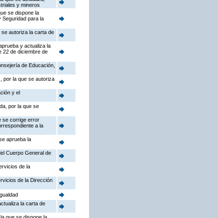
triales y mineros
que se dispone la
y Seguridad para la
se autoriza la carta de
aprueba y actualiza la
e 22 de diciembre de
Consejería de Educación,
 por la que se autoriza
ción y el
da, por la que se
 se corrige error
orrespondiente a la
 se aprueba la
 del Cuerpo General de
rvicios de la
rvicios de la Dirección
Igualdad
ctualiza la carta de
la que se dispone la