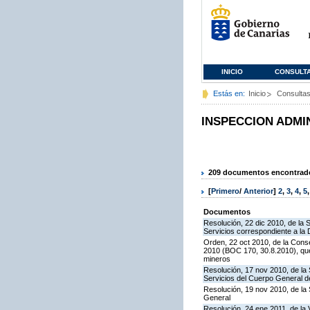
INICIO
CONSULT
Estás en:
Inicio
Consulta
INSPECCION ADMI
209 documentos encontrados
[
Primero
/
Anterior
]
2
,
3
,
4
,
5
Documentos
Resolución, 22 dic 2010, de la 
Servicios correspondiente a la
Orden, 22 oct 2010, de la Conse
2010 (BOC 170, 30.8.2010), que
mineros
Resolución, 17 nov 2010, de la 
Servicios del Cuerpo General de
Resolución, 19 nov 2010, de la 
General
Resolución, 24 ene 2011, de la 