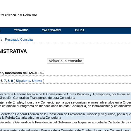
A
TESAURO
CALENDARIO
AYUDA
s
Resultado Consulta
NISTRATIVA
, mostrando del 126 al 150.
,
6
,
7
,
8
,
9
[
Siguiente
/
Último
]
Secretaría General Técnica de la Consejería de Obras Públicas y Transportes, por la que se 
 Dirección General de Transportes de esta Consejería
jería de Empleo, Industria y Comercio, por la que se corrigen errores advertidos en la Ord
 establece el Programa de Inspecciones de esta Consejería, en instalaciones y establecimie
Secretaría General Técnica de la Consejería de Presidencia, Justicia y Seguridad, por la qu
 la Policía Canaria adscrito a la Consejería
Secretaría General de la Presidencia del Gobierno, por la que se aprueba la Carta de Servici
Viceconsejería de Industria y Energía de la Consejería de Empleo, Industria y Comercio, por l