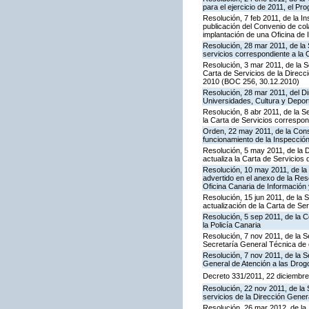
para el ejercicio de 2011, el P
Resolución, 7 feb 2011, de la I
publicación del Convenio de col
implantación de una Oficina de
Resolución, 28 mar 2011, de la 
servicios correspondiente a la 
Resolución, 3 mar 2011, de la S
Carta de Servicios de la Direc
2010 (BOC 256, 30.12.2010)
Resolución, 28 mar 2011, del Di
Universidades, Cultura y Deport
Resolución, 8 abr 2011, de la S
la Carta de Servicios correspon
Orden, 22 may 2011, de la Conse
funcionamiento de la Inspecci
Resolución, 5 may 2011, de la D
actualiza la Carta de Servicios d
Resolución, 10 may 2011, de la 
advertido en el anexo de la Res
Oficina Canaria de Información
Resolución, 15 jun 2011, de la 
actualización de la Carta de Se
Resolución, 5 sep 2011, de la 
la Policía Canaria
Resolución, 7 nov 2011, de la S
Secretaría General Técnica de 
Resolución, 7 nov 2011, de la S
General de Atención a las Dro
Decreto 331/2011, 22 diciembre,
Resolución, 22 nov 2011, de la 
servicios de la Dirección Genera
Resolución, 26 mar 2012, de la 