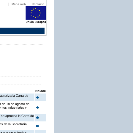
Mapa web
Contacto
Enlace
autoriza la Carta de
en de 18 de agosto de
ntos industriales y
e se aprueba la Carta de
os de la Secretaría
a que se actualiza,