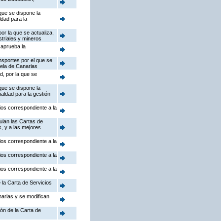
que se dispone la
ldad para la
or la que se actualiza,
striales y mineros
 aprueba la
nsportes por el que se
uela de Canarias
d, por la que se
que se dispone la
ualdad para la gestión
ios correspondiente a la
ulan las Cartas de
s, y a las mejores
ios correspondiente a la
ios correspondiente a la
ios correspondiente a la
 la Carta de Servicios
arias y se modifican
ión de la Carta de