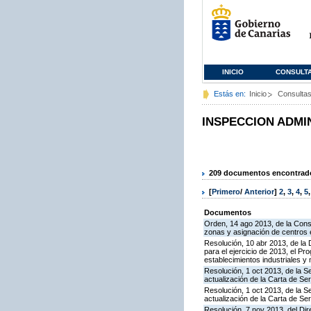
INICIO
CONSULT
Estás en:
Inicio
Consulta
INSPECCION ADMI
209 documentos encontrados
[
Primero
/
Anterior
]
2
,
3
,
4
,
5
Documentos
Orden, 14 ago 2013, de la Conse
zonas y asignación de centros
Resolución, 10 abr 2013, de la 
para el ejercicio de 2013, el P
establecimientos industriales y
Resolución, 1 oct 2013, de la S
actualización de la Carta de S
Resolución, 1 oct 2013, de la S
actualización de la Carta de S
Resolución, 7 nov 2013, del Dir