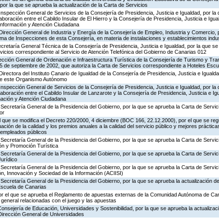
por la que se aprueba la actualización de la Carta de Servicios
Inspección General de Servicios de la Consejería de Presidencia, Justicia e Igualdad, por la 
boración entre el Cabildo Insular de El Hierro y la Consejería de Presidencia, Justicia e Igua
 Información y Atención Ciudadana
Dirección General de Industria y Energía de la Consejería de Empleo, Industria y Comercio, p
rama de Inspecciones de esta Consejería, en materia de instalaciones y establecimientos indu
ecretaría General Técnica de la Consejería de Presidencia, Justicia e Igualdad, por la que se
rvicios correspondiente al Servicio de Atención Telefónica del Gobierno de Canarias 012
ección General de Ordenación e Infraestructura Turística de la Consejería de Turismo y Tra
25 de septiembre de 2002, que autoriza la Carta de Servicios correspondiente a Hoteles Esc
irectora del Instituto Canario de Igualdad de la Consejería de Presidencia, Justicia e Igualda
 de este Organismo Autónomo
Inspección General de Servicios de la Consejería de Presidencia, Justicia e Igualdad, por la 
aboración entre el Cabildo Insular de Lanzarote y la Consejería de Presidencia, Justicia e Ig
rmación y Atención Ciudadana
Secretaría General de la Presidencia del Gobierno, por la que se aprueba la Carta de Servic
or
el que se modifica el Decreto 220/2000, 4 diciembre (BOC 166, 22.12.2000), por el que se reg
ación de la calidad y los premios anuales a la calidad del servicio público y mejores práctica
s empleados públicos
Secretaría General de la Presidencia del Gobierno, por la que se aprueba la Carta de Servic
ón y Promoción Turística
Secretaría General de la Presidencia del Gobierno, por la que se aprueba la Carta de Servic
Jurídico
Secretaría General de la Presidencia del Gobierno, por la que se aprueba la Carta de Servic
n, Innovación y Sociedad de la Información (ACIISI)
Secretaría General de la Presidencia del Gobierno, por la que se aprueba la actualización de
Escuela de Canarias
or el que se aprueba el Reglamento de apuestas externas de la Comunidad Autónoma de Can
 general relacionadas con el juego y las apuestas
Consejería de Educación, Universidades y Sostenibilidad, por la que se aprueba la actualizac
 Dirección General de Universidades