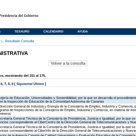
A
TESAURO
CALENDARIO
AYUDA
s
Resultado Consulta
NISTRATIVA
, mostrando del 151 al 175.
,
6
,
7
,
8
,
9
[
Siguiente
/
Último
]
jería de Educación, Universidades y Sostenibilidad, por la que se desarrolla el procedimient
 en la Inspección de Educación de la Comunidad Autónoma de Canarias
Dirección General de Industria y Energía de la Consejería de Empleo, Industria y Comercio, p
rograma de Inspecciones de la Consejería de Empleo, Industria y Comercio, en materia de ins
 mineros
ecretaría General Técnica de la Consejería de Presidencia, Justicia e Igualdad, por la que se
ervicios correspondiente al CiberCentro de la Dirección General de Telecomunicaciones y N
ecretaría General Técnica de la Consejería de Presidencia, Justicia e Igualdad, por la que se
ervicios correspondiente al CiberInfo de la Dirección General de Telecomunicaciones y Nuev
ector de la Agencia Canaria de Calidad Universitaria y Evaluación Educativa de la Consejerí