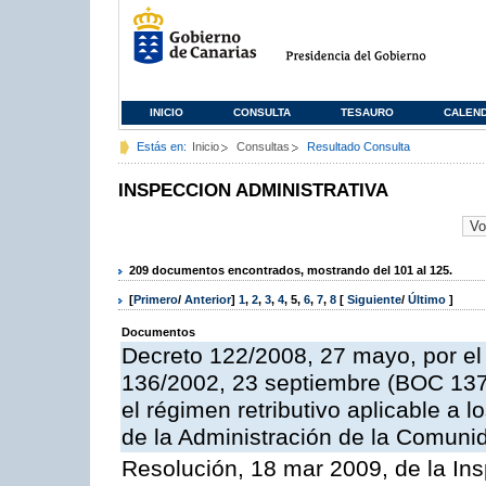
INICIO
CONSULTA
TESAURO
CALEN
Estás en:
Inicio
Consultas
Resultado Consulta
INSPECCION ADMINISTRATIVA
209 documentos encontrados, mostrando del 101 al 125.
[
Primero
/
Anterior
]
1
,
2
,
3
,
4
,
5
,
6
,
7
,
8
[
Siguiente
/
Último
]
Documentos
Decreto 122/2008, 27 mayo, por el
136/2002, 23 septiembre (BOC 137,
el régimen retributivo aplicable a 
de la Administración de la Comun
Resolución, 18 mar 2009, de la Ins