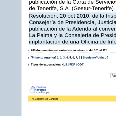
publicación de la Carta de Servici
de Tenerife, S.A. (Gestur-Tenerife)
Resolución, 20 oct 2010, de la Ins
Consejería de Presidencia, Justici
publicación de la Adenda al conveni
La Palma y la Consejería de Presid
implantación de una Oficina de In
209 documentos encontrados, mostrando del 101 al 125.
[
Primero
/
Anterior
]
1
,
2
,
3
,
4
,
5
,
6
,
7
,
8
[
Siguiente
/
Último
]
Tipos de exportación:
XLS
|
PDF
|
ODT
© Gobierno de Canarias