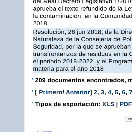
del Real Decreto Legislativo 1/201
aprueba el texto refundido de la L
la contaminación, en la Comunida
2018
Resolución, 26 jun 2018, de la Dir
Naturaleza de la Consejería de Polít
Seguridad, por la que se aprueban 
transfronterizos de residuos en l
el periodo 2018-2022, y el Progra
materia para el año 2018
209 documentos encontrados, mo
[
Primero
/
Anterior
]
2
,
3
,
4
,
5
,
6
,
Tipos de exportación:
XLS
|
PDF