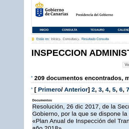
INICIO
CONSULTA
TESAURO
CALEN
Estás en:
Inicio
Consultas
Resultado Consulta
INSPECCION ADMINIS
209 documentos encontrados, mo
[
Primero
/
Anterior
]
2
,
3
,
4
,
5
,
6
,
Documentos
Resolución, 26 dic 2017, de la Sec
Gobierno, por la que se dispone la
«Plan Anual de Inspección del Tran
año 2018»