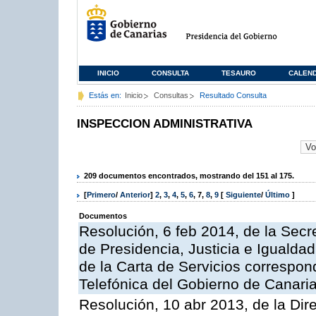
INICIO
CONSULTA
TESAURO
CALEN
Estás en:
Inicio
Consultas
Resultado Consulta
INSPECCION ADMINISTRATIVA
209 documentos encontrados, mostrando del 151 al 175.
[
Primero
/
Anterior
]
2
,
3
,
4
,
5
,
6
,
7
,
8
,
9
[
Siguiente
/
Último
]
Documentos
Resolución, 6 feb 2014, de la Secr
de Presidencia, Justicia e Igualdad
de la Carta de Servicios correspon
Telefónica del Gobierno de Canari
Resolución, 10 abr 2013, de la Dir