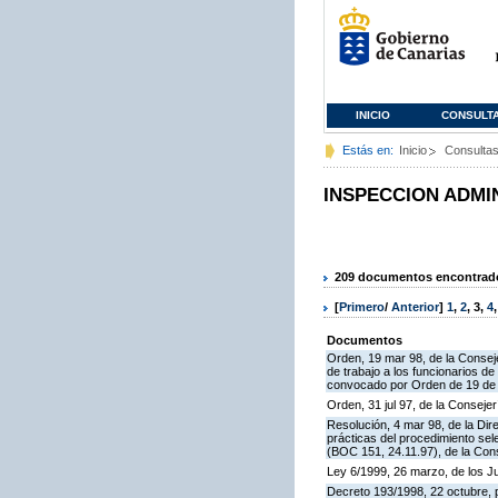
INICIO
CONSULT
Estás en:
Inicio
Consulta
INSPECCION ADMI
209 documentos encontrados
[
Primero
/
Anterior
]
1
,
2
,
3
,
4
Documentos
Orden, 19 mar 98, de la Conseje
de trabajo a los funcionarios 
convocado por Orden de 19 de n
Orden, 31 jul 97, de la Consejer
Resolución, 4 mar 98, de la Dir
prácticas del procedimiento se
(BOC 151, 24.11.97), de la Cons
Ley 6/1999, 26 marzo, de los 
Decreto 193/1998, 22 octubre, p