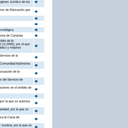
égimen Jurídico de los
tores de Educación que
ecnológica
noma de Canarias
bito de la
.12.2000), por el que
úblico y mejores
Servicio de la
la Comunidad Autónoma
Actuación de la
s del Servicio de
aciones en el ámbito de
por la que se autoriza
anidad, por la que se
iza la Carta de
Justicia, por la que se