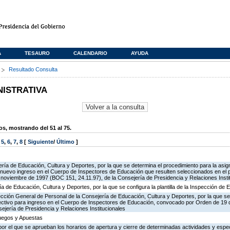
A
TESAURO
CALENDARIO
AYUDA
s
Resultado Consulta
NISTRATIVA
, mostrando del 51 al 75.
,
5
,
6
,
7
,
8
[
Siguiente
/
Último
]
ría de Educación, Cultura y Deportes, por la que se determina el procedimiento para la asign
de nuevo ingreso en el Cuerpo de Inspectores de Educación que resulten seleccionados en el 
oviembre de 1997 (BOC 151, 24.11.97), de la Consejería de Presidencia y Relaciones Insti
ía de Educación, Cultura y Deportes, por la que se configura la plantilla de la Inspección de
ección General de Personal de la Consejería de Educación, Cultura y Deportes, por la que se
lectivo para ingreso en el Cuerpo de Inspectores de Educación, convocado por Orden de 19
ejería de Presidencia y Relaciones Institucionales
Juegos y Apuestas
or el que se aprueban los horarios de apertura y cierre de determinadas actividades y espe