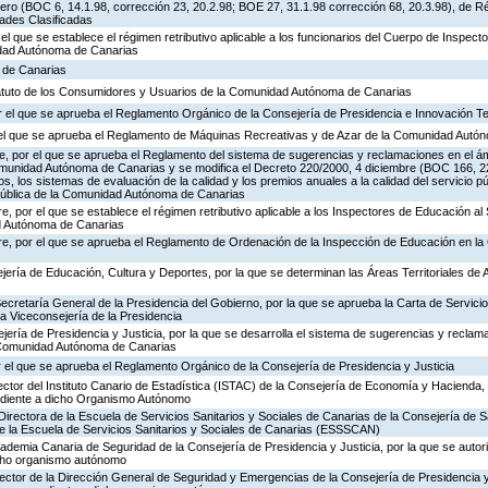
ero (BOC 6, 14.1.98, corrección 23, 20.2.98; BOE 27, 31.1.98 corrección 68, 20.3.98), de R
dades Clasificadas
 el que se establece el régimen retributivo aplicable a los funcionarios del Cuerpo de Inspec
idad Autónoma de Canarias
a de Canarias
tatuto de los Consumidores y Usuarios de la Comunidad Autónoma de Canarias
 el que se aprueba el Reglamento Orgánico de la Consejería de Presidencia e Innovación T
r el que se aprueba el Reglamento de Máquinas Recreativas y de Azar de la Comunidad Autó
, por el que se aprueba el Reglamento del sistema de sugerencias y reclamaciones en el ám
omunidad Autónoma de Canarias y se modifica el Decreto 220/2000, 4 diciembre (BOC 166, 22
os, los sistemas de evaluación de la calidad y los premios anuales a la calidad del servicio p
 Pública de la Comunidad Autónoma de Canarias
, por el que se establece el régimen retributivo aplicable a los Inspectores de Educación al 
d Autónoma de Canarias
re, por el que se aprueba el Reglamento de Ordenación de la Inspección de Educación en 
jería de Educación, Cultura y Deportes, por la que se determinan las Áreas Territoriales de 
Secretaría General de la Presidencia del Gobierno, por la que se aprueba la Carta de Servicio
a Viceconsejería de la Presidencia
jería de Presidencia y Justicia, por la que se desarrolla el sistema de sugerencias y reclam
a Comunidad Autónoma de Canarias
 el que se aprueba el Reglamento Orgánico de la Consejería de Presidencia y Justicia
ector del Instituto Canario de Estadística (ISTAC) de la Consejería de Economía y Hacienda, 
ondiente a dicho Organismo Autónomo
Directora de la Escuela de Servicios Sanitarios y Sociales de Canarias de la Consejería de S
de la Escuela de Servicios Sanitarios y Sociales de Canarias (ESSSCAN)
cademia Canaria de Seguridad de la Consejería de Presidencia y Justicia, por la que se autor
icho organismo autónomo
rector de la Dirección General de Seguridad y Emergencias de la Consejería de Presidencia y 