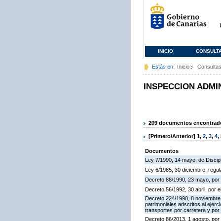
INICIO
CONSULT
Estás en:
Inicio
Consulta
INSPECCION ADMI
209 documentos encontrados
[Primero/Anterior]
1
,
2
,
3
,
4
,
Documentos
Ley 7/1990, 14 mayo, de Discipli
Ley 6/1985, 30 diciembre, regu
Decreto 88/1990, 23 mayo, por 
Decreto 56/1992, 30 abril, por
Decreto 224/1990, 8 noviembre,
patrimoniales adscritos al ejerc
transportes por carretera y por
Decreto 86/2013, 1 agosto, por 