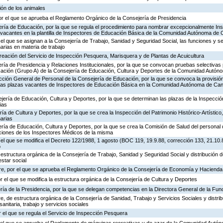
ión de los animales
or el que se aprueba el Reglamento Orgánico de la Consejería de Presidencia
ería de Educación, por la que se regula el procedimiento para nombrar excepcionalmente In
s vacantes en la plantilla de Inspectores de Educación Básica de la Comunidad Autónoma de 
 el que se asignan a la Consejería de Trabajo, Sanidad y Seguridad Social, las funciones y s
rias en materia de trabajo
creación del Servicio de Inspección Pesquera, Marisquera y de Plantas de Acuicultura
ría de Presidencia y Relaciones Institucionales, por la que se convocan pruebas selectivas 
ación (Grupo A) de la Consejería de Educación, Cultura y Deportes de la Comunidad Autón
ección General de Personal de la Consejería de Educación, por la que se convoca la provisió
de las plazas vacantes de Inspectores de Educación Básica en la Comunidad Autónoma de Can
jería de Educación, Cultura y Deportes, por la que se determinan las plazas de la Inspecci
ias
ría de Cultura y Deportes, por la que se crea la Inspección del Patrimonio Histórico-Artístic
arias
ría de Educación, Cultura y Deportes, por la que se crea la Comisión de Salud del personal 
nciones de los Inspectores Médicos de la misma
 el que se modifica el Decreto 122/1988, 1 agosto (BOC 119, 19.9.88, corrección 133, 21.10.
o
 estructura orgánica de la Consejería de Trabajo, Sanidad y Seguridad Social y distribución
estar social
re, por el que se aprueba el Reglamento Orgánico de la Consejería de Economía y Hacienda
or el que se modifica la estructura orgánica de la Consejería de Cultura y Deportes
ría de la Presidencia, por la que se delegan competencias en la Directora General de la Fun
, de estructura orgánica de la Consejería de Sanidad, Trabajo y Servicios Sociales y distr
sanitaria, trabajo y servicios sociales
 el que se regula el Servicio de Inspección Pesquera