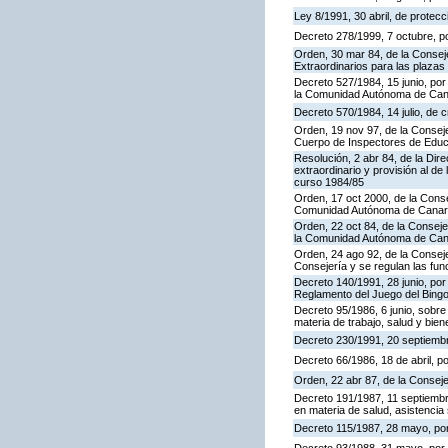
Ley 8/1991, 30 abril, de protecc
Decreto 278/1999, 7 octubre, p
Orden, 30 mar 84, de la Consej
Extraordinarios para las plaza
Decreto 527/1984, 15 junio, por
la Comunidad Autónoma de Cana
Decreto 570/1984, 14 julio, de 
Orden, 19 nov 97, de la Conseje
Cuerpo de Inspectores de Educ
Resolución, 2 abr 84, de la Dir
extraordinario y provisión al 
curso 1984/85
Orden, 17 oct 2000, de la Conse
Comunidad Autónoma de Canar
Orden, 22 oct 84, de la Conseje
la Comunidad Autónoma de Can
Orden, 24 ago 92, de la Conseje
Consejería y se regulan las fu
Decreto 140/1991, 28 junio, por
Reglamento del Juego del Bing
Decreto 95/1986, 6 junio, sobre
materia de trabajo, salud y bien
Decreto 230/1991, 20 septiemb
Decreto 66/1986, 18 de abril, p
Orden, 22 abr 87, de la Conseje
Decreto 191/1987, 11 septiembre
en materia de salud, asistencia 
Decreto 115/1987, 28 mayo, por