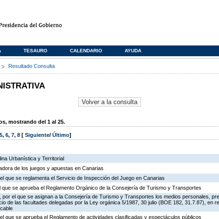
A
TESAURO
CALENDARIO
AYUDA
s
Resultado Consulta
NISTRATIVA
, mostrando del 1 al 25.
5
,
6
,
7
,
8
[
Siguiente
/
Último
]
na Urbanística y Territorial
ladora de los juegos y apuestas en Canarias
el que se reglamenta el Servicio de Inspección del Juego en Canarias
 el que se aprueba el Reglamento Orgánico de la Consejería de Turismo y Transportes
 por el que se asignan a la Consejería de Turismo y Transportes los medios personales, pr
icio de las facultades delegadas por la Ley orgánica 5/1987, 30 julio (BOE 182, 31.7.87), en r
 cable
el que se aprueba el Reglamento de actividades clasificadas y espectáculos públicos