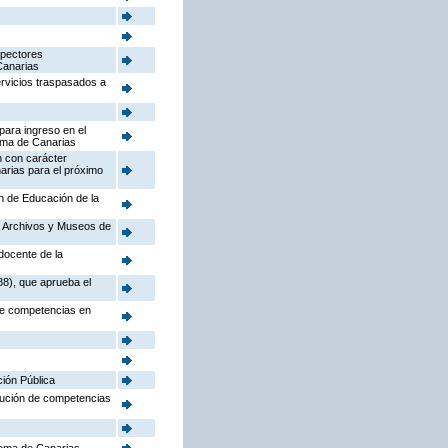
spectores
Canarias
ervicios traspasados a
para ingreso en el
oma de Canarias
n con carácter
arias para el próximo
ón de Educación de la
o, Archivos y Museos de
docente de la
88), que aprueba el
 de competencias en
ción Pública
ibución de competencias