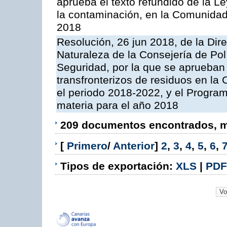
aprueba el texto refundido de la L
la contaminación, en la Comunida
2018
Resolución, 26 jun 2018, de la Dir
Naturaleza de la Consejería de Polít
Seguridad, por la que se aprueban 
transfronterizos de residuos en l
el periodo 2018-2022, y el Progra
materia para el año 2018
209 documentos encontrados, mo
[
Primero
/
Anterior
]
2
,
3
,
4
,
5
,
6
,
Tipos de exportación:
XLS
|
PDF