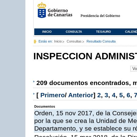
INICIO
CONSULTA
TESAURO
CALEN
Estás en:
Inicio
Consultas
Resultado Consulta
INSPECCION ADMINIS
209 documentos encontrados, mo
[
Primero
/
Anterior
]
2
,
3
,
4
,
5
,
6
,
Documentos
Orden, 15 nov 2017, de la Conseje
por la que se crea la Unidad de Me
Departamento, y se establece su 