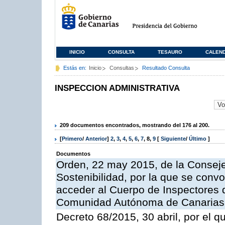
INICIO
CONSULTA
TESAURO
CALEN
Estás en:
Inicio
Consultas
Resultado Consulta
INSPECCION ADMINISTRATIVA
209 documentos encontrados, mostrando del 176 al 200.
[
Primero
/
Anterior
]
2
,
3
,
4
,
5
,
6
,
7
,
8
,
9
[
Siguiente
/
Último
]
Documentos
Orden, 22 may 2015, de la Conseje
Sostenibilidad, por la que se conv
acceder al Cuerpo de Inspectores 
Comunidad Autónoma de Canarias
Decreto 68/2015, 30 abril, por el q