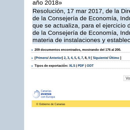
año 2018»
Resolución, 17 mar 2017, de la Dir
de la Consejería de Economía, Indu
que se actualiza, para el ejercici
de la Consejería de Economía, Ind
materia de instalaciones y estable
209 documentos encontrados, mostrando del 176 al 200.
[
Primero
/
Anterior
]
2
,
3
,
4
,
5
,
6
,
7
,
8
,
9
[
Siguiente
/
Último
]
Tipos de exportación:
XLS
|
PDF
|
ODT
© Gobierno de Canarias