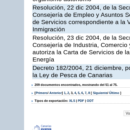
Resolución, 22 dic 2004, de la Sec
Consejería de Empleo y Asuntos Soc
de Servicios correspondiente a la 
Inmigración
Resolución, 23 dic 2004, de la Sec
Consejería de Industria, Comercio
autoriza la Carta de Servicios de l
Energía
Decreto 182/2004, 21 diciembre, p
la Ley de Pesca de Canarias
209 documentos encontrados, mostrando del 51 al 75.
[
Primero
/
Anterior
]
1
,
2
,
3
,
4
,
5
,
6
,
7
,
8
[
Siguiente
/
Último
]
Tipos de exportación:
XLS
|
PDF
|
ODT