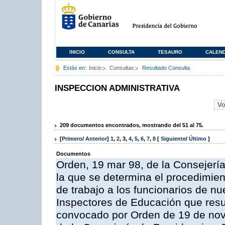
INICIO
CONSULTA
TESAURO
CALEN
Estás en:
Inicio
Consultas
Resultado Consulta
INSPECCION ADMINISTRATIVA
209 documentos encontrados, mostrando del 51 al 75.
[
Primero
/
Anterior
]
1
,
2
,
3
,
4
,
5
,
6
,
7
,
8
[
Siguiente
/
Último
]
Documentos
Orden, 19 mar 98, de la Consejería
la que se determina el procedimient
de trabajo a los funcionarios de n
Inspectores de Educación que resu
convocado por Orden de 19 de nov