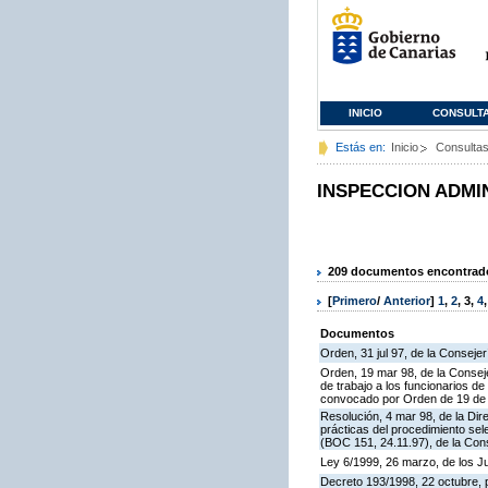
INICIO
CONSULT
Estás en:
Inicio
Consulta
INSPECCION ADMI
209 documentos encontrados
[
Primero
/
Anterior
]
1
,
2
,
3
,
4
Documentos
Orden, 31 jul 97, de la Consejer
Orden, 19 mar 98, de la Conseje
de trabajo a los funcionarios 
convocado por Orden de 19 de n
Resolución, 4 mar 98, de la Dir
prácticas del procedimiento se
(BOC 151, 24.11.97), de la Cons
Ley 6/1999, 26 marzo, de los 
Decreto 193/1998, 22 octubre, p