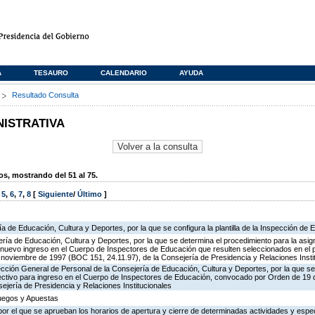
A
TESAURO
CALENDARIO
AYUDA
s
Resultado Consulta
NISTRATIVA
, mostrando del 51 al 75.
,
5
,
6
,
7
,
8
[
Siguiente
/
Último
]
ía de Educación, Cultura y Deportes, por la que se configura la plantilla de la Inspección de
ría de Educación, Cultura y Deportes, por la que se determina el procedimiento para la asign
de nuevo ingreso en el Cuerpo de Inspectores de Educación que resulten seleccionados en el 
oviembre de 1997 (BOC 151, 24.11.97), de la Consejería de Presidencia y Relaciones Insti
ección General de Personal de la Consejería de Educación, Cultura y Deportes, por la que se
lectivo para ingreso en el Cuerpo de Inspectores de Educación, convocado por Orden de 19
ejería de Presidencia y Relaciones Institucionales
Juegos y Apuestas
or el que se aprueban los horarios de apertura y cierre de determinadas actividades y espe