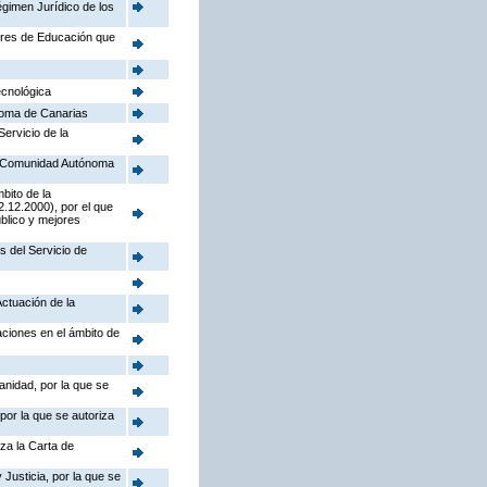
égimen Jurídico de los
tores de Educación que
ecnológica
noma de Canarias
Servicio de la
la Comunidad Autónoma
bito de la
.12.2000), por el que
úblico y mejores
s del Servicio de
Actuación de la
aciones en el ámbito de
anidad, por la que se
por la que se autoriza
iza la Carta de
Justicia, por la que se