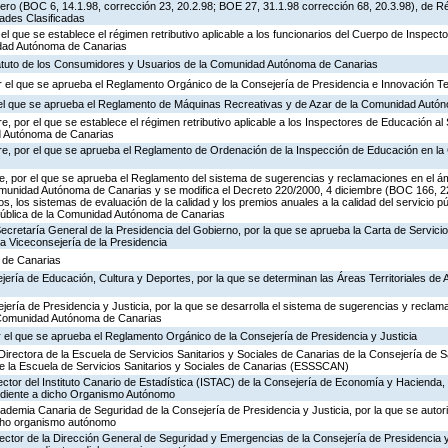
ero (BOC 6, 14.1.98, corrección 23, 20.2.98; BOE 27, 31.1.98 corrección 68, 20.3.98), de R
dades Clasificadas
 el que se establece el régimen retributivo aplicable a los funcionarios del Cuerpo de Inspec
idad Autónoma de Canarias
tatuto de los Consumidores y Usuarios de la Comunidad Autónoma de Canarias
 el que se aprueba el Reglamento Orgánico de la Consejería de Presidencia e Innovación T
r el que se aprueba el Reglamento de Máquinas Recreativas y de Azar de la Comunidad Autó
, por el que se establece el régimen retributivo aplicable a los Inspectores de Educación al 
d Autónoma de Canarias
re, por el que se aprueba el Reglamento de Ordenación de la Inspección de Educación en 
, por el que se aprueba el Reglamento del sistema de sugerencias y reclamaciones en el ám
omunidad Autónoma de Canarias y se modifica el Decreto 220/2000, 4 diciembre (BOC 166, 22
os, los sistemas de evaluación de la calidad y los premios anuales a la calidad del servicio p
 Pública de la Comunidad Autónoma de Canarias
Secretaría General de la Presidencia del Gobierno, por la que se aprueba la Carta de Servicio
a Viceconsejería de la Presidencia
a de Canarias
jería de Educación, Cultura y Deportes, por la que se determinan las Áreas Territoriales de 
jería de Presidencia y Justicia, por la que se desarrolla el sistema de sugerencias y reclam
a Comunidad Autónoma de Canarias
 el que se aprueba el Reglamento Orgánico de la Consejería de Presidencia y Justicia
Directora de la Escuela de Servicios Sanitarios y Sociales de Canarias de la Consejería de S
de la Escuela de Servicios Sanitarios y Sociales de Canarias (ESSSCAN)
ector del Instituto Canario de Estadística (ISTAC) de la Consejería de Economía y Hacienda, 
ondiente a dicho Organismo Autónomo
cademia Canaria de Seguridad de la Consejería de Presidencia y Justicia, por la que se autor
icho organismo autónomo
rector de la Dirección General de Seguridad y Emergencias de la Consejería de Presidencia y 