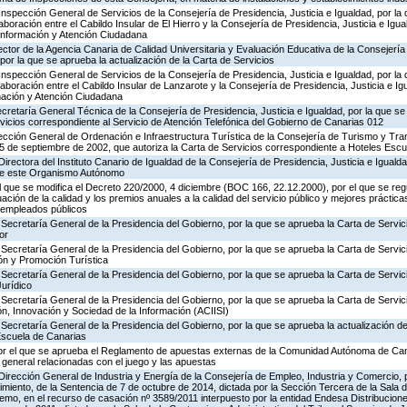
Inspección General de Servicios de la Consejería de Presidencia, Justicia e Igualdad, por la 
boración entre el Cabildo Insular de El Hierro y la Consejería de Presidencia, Justicia e Igua
 Información y Atención Ciudadana
ector de la Agencia Canaria de Calidad Universitaria y Evaluación Educativa de la Consejerí
por la que se aprueba la actualización de la Carta de Servicios
Inspección General de Servicios de la Consejería de Presidencia, Justicia e Igualdad, por la 
aboración entre el Cabildo Insular de Lanzarote y la Consejería de Presidencia, Justicia e Ig
rmación y Atención Ciudadana
ecretaría General Técnica de la Consejería de Presidencia, Justicia e Igualdad, por la que se
rvicios correspondiente al Servicio de Atención Telefónica del Gobierno de Canarias 012
ección General de Ordenación e Infraestructura Turística de la Consejería de Turismo y Tra
25 de septiembre de 2002, que autoriza la Carta de Servicios correspondiente a Hoteles Esc
irectora del Instituto Canario de Igualdad de la Consejería de Presidencia, Justicia e Igualda
 de este Organismo Autónomo
el que se modifica el Decreto 220/2000, 4 diciembre (BOC 166, 22.12.2000), por el que se reg
ación de la calidad y los premios anuales a la calidad del servicio público y mejores práctica
s empleados públicos
Secretaría General de la Presidencia del Gobierno, por la que se aprueba la Carta de Servic
or
Secretaría General de la Presidencia del Gobierno, por la que se aprueba la Carta de Servic
ón y Promoción Turística
Secretaría General de la Presidencia del Gobierno, por la que se aprueba la Carta de Servic
Jurídico
Secretaría General de la Presidencia del Gobierno, por la que se aprueba la Carta de Servic
n, Innovación y Sociedad de la Información (ACIISI)
Secretaría General de la Presidencia del Gobierno, por la que se aprueba la actualización de
Escuela de Canarias
or el que se aprueba el Reglamento de apuestas externas de la Comunidad Autónoma de Can
 general relacionadas con el juego y las apuestas
Dirección General de Industria y Energía de la Consejería de Empleo, Industria y Comercio, p
imiento, de la Sentencia de 7 de octubre de 2014, dictada por la Sección Tercera de la Sala 
remo, en el recurso de casación nº 3589/2011 interpuesto por la entidad Endesa Distribuciones