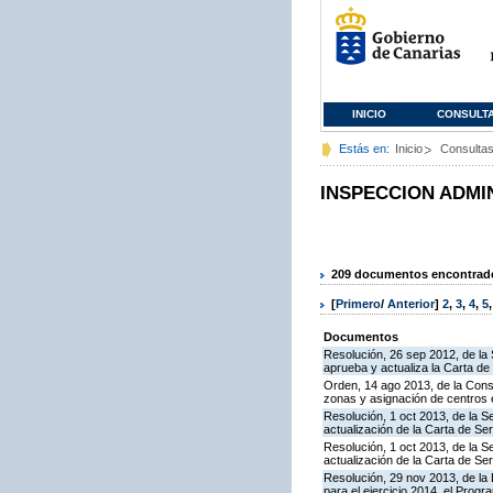
INICIO
CONSULT
Estás en:
Inicio
Consulta
INSPECCION ADMI
209 documentos encontrados
[
Primero
/
Anterior
]
2
,
3
,
4
,
5
Documentos
Resolución, 26 sep 2012, de la 
aprueba y actualiza la Carta d
Orden, 14 ago 2013, de la Conse
zonas y asignación de centros
Resolución, 1 oct 2013, de la S
actualización de la Carta de S
Resolución, 1 oct 2013, de la S
actualización de la Carta de S
Resolución, 29 nov 2013, de la 
para el ejercicio 2014, el Prog