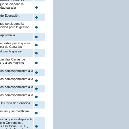
que se dispone la
ldad para la
a de Educación,
que se dispone la
ualdad para la gestión
 aprueba la
nsportes por el que se
uela de Canarias
d, por la que se
ulan las Cartas de
s, y a las mejores
ios correspondiente a la
ios correspondiente a la
ios correspondiente a la
ios correspondiente a la
 la Carta de Servicios
arias y se modifican
or la que se dispone la
de lo Contencioso-
 Eléctricas, S.L.U.,