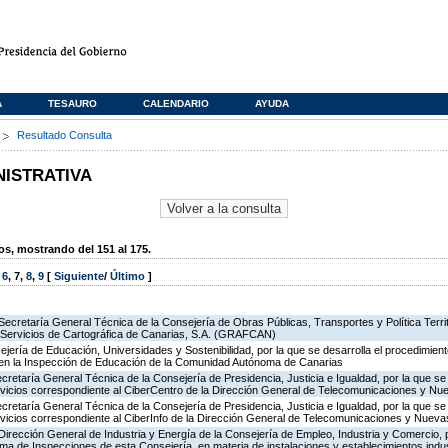
A
TESAURO
CALENDARIO
AYUDA
s
Resultado Consulta
NISTRATIVA
, mostrando del 151 al 175.
,
6
,
7
,
8
,
9
[
Siguiente
/
Último
]
Secretaría General Técnica de la Consejería de Obras Públicas, Transportes y Política Territo
e Servicios de Cartográfica de Canarias, S.A. (GRAFCAN)
jería de Educación, Universidades y Sostenibilidad, por la que se desarrolla el procedimient
 en la Inspección de Educación de la Comunidad Autónoma de Canarias
ecretaría General Técnica de la Consejería de Presidencia, Justicia e Igualdad, por la que se
ervicios correspondiente al CiberCentro de la Dirección General de Telecomunicaciones y N
ecretaría General Técnica de la Consejería de Presidencia, Justicia e Igualdad, por la que se
ervicios correspondiente al CiberInfo de la Dirección General de Telecomunicaciones y Nuev
Dirección General de Industria y Energía de la Consejería de Empleo, Industria y Comercio, p
rama de Inspecciones de esta Consejería, en materia de instalaciones y establecimientos indu