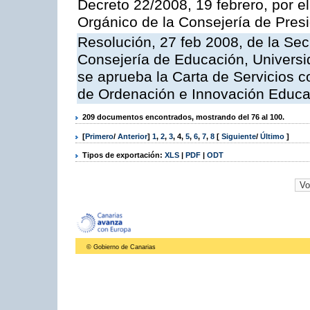
Decreto 22/2008, 19 febrero, por 
Orgánico de la Consejería de Presi
Resolución, 27 feb 2008, de la Sec
Consejería de Educación, Universid
se aprueba la Carta de Servicios c
de Ordenación e Innovación Educa
209 documentos encontrados, mostrando del 76 al 100.
[
Primero
/
Anterior
]
1
,
2
,
3
,
4
,
5
,
6
,
7
,
8
[
Siguiente
/
Último
]
Tipos de exportación:
XLS
|
PDF
|
ODT
© Gobierno de Canarias