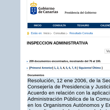
INICIO
CONSULTA
TESAURO
CALEN
Estás en:
Inicio
Consultas
Resultado Consulta
INSPECCION ADMINISTRATIVA
209 documentos encontrados, mostrando del 76 al 100.
[
Primero
/
Anterior
]
1
,
2
,
3
,
4
,
5
,
6
,
7
,
8
[
Siguiente
/
Último
]
Documentos
Resolución, 12 ene 2006, de la Sec
Consejería de Presidencia y Justici
Acuerdo en relación con la aplicaci
Administración Pública de la Com
en los Organismos Autónomos y En