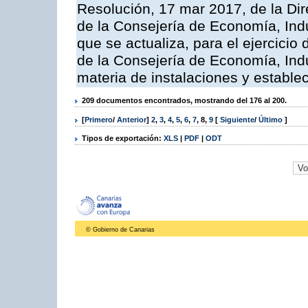
Resolución, 17 mar 2017, de la Dir
de la Consejería de Economía, Indu
que se actualiza, para el ejercici
de la Consejería de Economía, Ind
materia de instalaciones y estable
209 documentos encontrados, mostrando del 176 al 200.
[
Primero
/
Anterior
]
2
,
3
,
4
,
5
,
6
,
7
,
8
,
9
[
Siguiente
/
Último
]
Tipos de exportación:
XLS
|
PDF
|
ODT
© Gobierno de Canarias