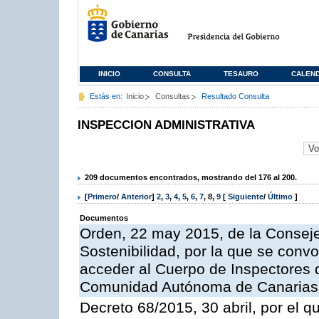
INICIO
CONSULTA
TESAURO
CALEN
Estás en:
Inicio
Consultas
Resultado Consulta
INSPECCION ADMINISTRATIVA
209 documentos encontrados, mostrando del 176 al 200.
[
Primero
/
Anterior
]
2
,
3
,
4
,
5
,
6
,
7
,
8
,
9
[
Siguiente
/
Último
]
Documentos
Orden, 22 may 2015, de la Conseje
Sostenibilidad, por la que se conv
acceder al Cuerpo de Inspectores 
Comunidad Autónoma de Canarias
Decreto 68/2015, 30 abril, por el q