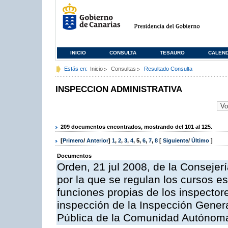
INICIO
CONSULTA
TESAURO
CALEN
Estás en:
Inicio
Consultas
Resultado Consulta
INSPECCION ADMINISTRATIVA
209 documentos encontrados, mostrando del 101 al 125.
[
Primero
/
Anterior
]
1
,
2
,
3
,
4
,
5
,
6
,
7
,
8
[
Siguiente
/
Último
]
Documentos
Orden, 21 jul 2008, de la Consejerí
por la que se regulan los cursos e
funciones propias de los inspector
inspección de la Inspección Genera
Pública de la Comunidad Autónom