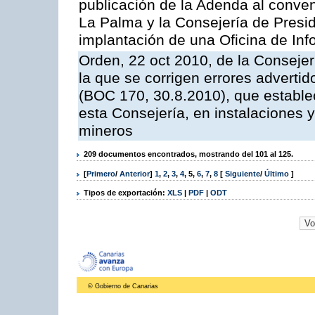
publicación de la Adenda al conveni
La Palma y la Consejería de Presid
implantación de una Oficina de In
Orden, 22 oct 2010, de la Consejer
la que se corrigen errores adverti
(BOC 170, 30.8.2010), que estable
esta Consejería, en instalaciones y
mineros
209 documentos encontrados, mostrando del 101 al 125.
[
Primero
/
Anterior
]
1
,
2
,
3
,
4
,
5
,
6
,
7
,
8
[
Siguiente
/
Último
]
Tipos de exportación:
XLS
|
PDF
|
ODT
© Gobierno de Canarias