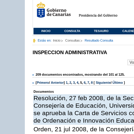
INICIO
CONSULTA
TESAURO
CALEN
Estás en:
Inicio
Consultas
Resultado Consulta
INSPECCION ADMINISTRATIVA
209 documentos encontrados, mostrando del 101 al 125.
[
Primero
/
Anterior
]
1
,
2
,
3
,
4
,
5
,
6
,
7
,
8
[
Siguiente
/
Último
]
Documentos
Resolución, 27 feb 2008, de la Sec
Consejería de Educación, Universid
se aprueba la Carta de Servicios c
de Ordenación e Innovación Educa
Orden, 21 jul 2008, de la Consejerí