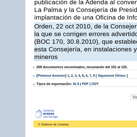
publicación de la Adenda al conveni
La Palma y la Consejería de Presid
implantación de una Oficina de In
Orden, 22 oct 2010, de la Consejer
la que se corrigen errores adverti
(BOC 170, 30.8.2010), que estable
esta Consejería, en instalaciones y
mineros
209 documentos encontrados, mostrando del 101 al 125.
[
Primero
/
Anterior
]
1
,
2
,
3
,
4
,
5
,
6
,
7
,
8
[
Siguiente
/
Último
]
Tipos de exportación:
XLS
|
PDF
|
ODT
© Gobierno de Canarias