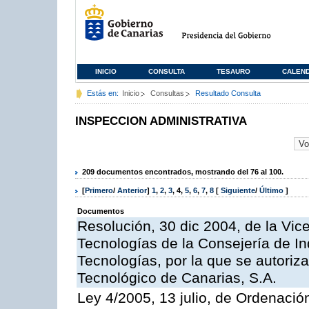
INICIO
CONSULTA
TESAURO
CALEN
Estás en:
Inicio
Consultas
Resultado Consulta
INSPECCION ADMINISTRATIVA
209 documentos encontrados, mostrando del 76 al 100.
[
Primero
/
Anterior
]
1
,
2
,
3
,
4
,
5
,
6
,
7
,
8
[
Siguiente
/
Último
]
Documentos
Resolución, 30 dic 2004, de la Vic
Tecnologías de la Consejería de I
Tecnologías, por la que se autoriza 
Tecnológico de Canarias, S.A.
Ley 4/2005, 13 julio, de Ordenaci