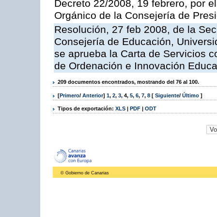
Decreto 22/2008, 19 febrero, por 
Orgánico de la Consejería de Presi
Resolución, 27 feb 2008, de la Sec
Consejería de Educación, Universid
se aprueba la Carta de Servicios c
de Ordenación e Innovación Educa
209 documentos encontrados, mostrando del 76 al 100.
[
Primero
/
Anterior
]
1
,
2
,
3
,
4
,
5
,
6
,
7
,
8
[
Siguiente
/
Último
]
Tipos de exportación:
XLS
|
PDF
|
ODT
© Gobierno de Canarias