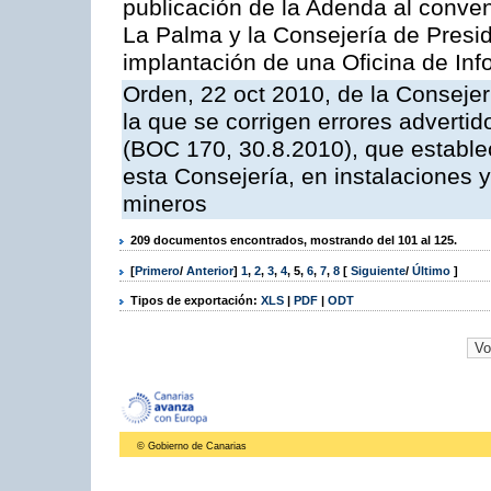
publicación de la Adenda al conveni
La Palma y la Consejería de Presid
implantación de una Oficina de In
Orden, 22 oct 2010, de la Consejer
la que se corrigen errores adverti
(BOC 170, 30.8.2010), que estable
esta Consejería, en instalaciones y
mineros
209 documentos encontrados, mostrando del 101 al 125.
[
Primero
/
Anterior
]
1
,
2
,
3
,
4
,
5
,
6
,
7
,
8
[
Siguiente
/
Último
]
Tipos de exportación:
XLS
|
PDF
|
ODT
© Gobierno de Canarias