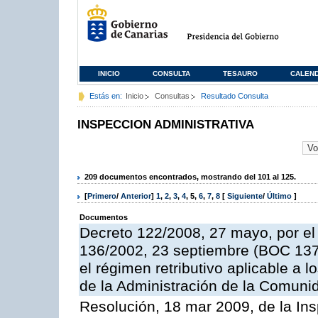
INICIO
CONSULTA
TESAURO
CALEN
Estás en:
Inicio
Consultas
Resultado Consulta
INSPECCION ADMINISTRATIVA
209 documentos encontrados, mostrando del 101 al 125.
[
Primero
/
Anterior
]
1
,
2
,
3
,
4
,
5
,
6
,
7
,
8
[
Siguiente
/
Último
]
Documentos
Decreto 122/2008, 27 mayo, por el
136/2002, 23 septiembre (BOC 137,
el régimen retributivo aplicable a 
de la Administración de la Comun
Resolución, 18 mar 2009, de la Ins