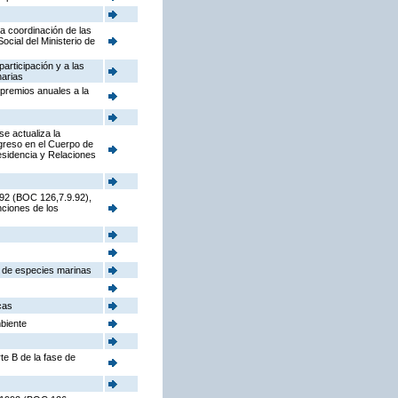
la coordinación de las
cial del Ministerio de
participación y a las
narias
 premios anuales a la
e actualiza la
ngreso en el Cuerpo de
sidencia y Relaciones
992 (BOC 126,7.9.92),
nciones de los
s de especies marinas
cas
mbiente
te B de la fase de