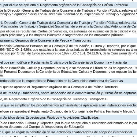
 por el que se aprueba el Reglamento orgánico de la Consejería de Política Territorial
de la Dirección General de Trabajo de la Consejería de Trabajo y Función Pública, relativa a 
abajo y Seguridad Social con la Dirección General de la Inspección de Trabajo y Seguridad So
 la Dirección General de Trabajo de la Consejería de Trabajo y Función Pública, relativa a la 
 Provinciales de Trabajo y Seguridad Social han de prestar a la Comunidad Autónoma de Ca
por el que se regulan las Cartas de Servicios, los sistemas de evaluación de la calidad y los
ejores prácticas y a las mejores iniciativas o sugerencias de los empleados públicos
 Reglamento Orgánico de la Consejería de Pesca y Transportes
irección General de Personal de la Consejería de Educación, Cultura y Deportes, por la que s
8 (BOC 40, 1.4.98), que establecia la fase de prácticas del procedimiento selectivo para i
vocado por Orden de 19 de noviembre de 1997 (BOC 151, 24.11.97), de la Consejería de Pre
r el que se modifica el Reglamento Orgánico de la Consejería de Economía y Hacienda
ría de Educación, Cultura y Deportes, por la que se modifica la Orden de 24 de agosto de 1
el Personal Docente de la Consejería de Educación, Cultura y Deportes, y se regulan las fu
ma
 ordenación de la Inspección de Educación en la Comunidad Autónoma de Canarias
el que se aprueba el Reglamento orgánico de la Consejería de Política Territorial
ía de Pesca y Transportes, sobre inspección de la comercialización y utilización de captura
e, del Reglamento Orgánico de la Consejería de Turismo y Transportes
el que se simplifican los procedimientos administrativos aplicables a las instalaciones eléctri
l que se aprueba el Reglamento Orgánico de la Consejería de Política Territorial y Medio A
n Jurídico de los Espectáculos Públicos y Actividades Clasificadas
ía de Educación, Cultura y Deportes, por la que se aprueba el contenido del temario de la par
lectivo de acceso al Cuerpo de Inspectores de Educación
 el que se regula la habilitación de las entidades colaboradoras de adopción internacional