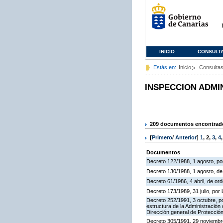
INICIO
CONSULT
Estás en:
Inicio
Consulta
INSPECCION ADMI
209 documentos encontrados
[
Primero
/
Anterior
]
1
,
2
,
3
,
4
Documentos
Decreto 122/1988, 1 agosto, por
Decreto 130/1988, 1 agosto, d
Decreto 61/1986, 4 abril, de o
Decreto 173/1989, 31 julio, po
Decreto 252/1991, 3 octubre, po
estructura de la Administració
Dirección general de Protección
Decreto 305/1991, 29 noviembre