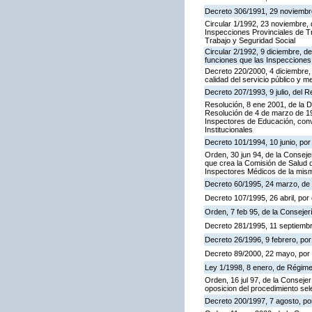
Decreto 306/1991, 29 noviembre,
Circular 1/1992, 23 noviembre, 
Inspecciones Provinciales de Tr
Trabajo y Seguridad Social
Circular 2/1992, 9 diciembre, de
funciones que las Inspecciones
Decreto 220/2000, 4 diciembre, 
calidad del servicio público y m
Decreto 207/1993, 9 julio, del
Resolución, 8 ene 2001, de la D
Resolución de 4 de marzo de 199
Inspectores de Educación, con
Institucionales
Decreto 101/1994, 10 junio, po
Orden, 30 jun 94, de la Conseje
que crea la Comisión de Salud d
Inspectores Médicos de la mis
Decreto 60/1995, 24 marzo, de
Decreto 107/1995, 26 abril, por 
Orden, 7 feb 95, de la Consejer
Decreto 281/1995, 11 septiembr
Decreto 26/1996, 9 febrero, por 
Decreto 89/2000, 22 mayo, por e
Ley 1/1998, 8 enero, de Régime
Orden, 16 jul 97, de la Consejer
oposicion del procedimiento se
Decreto 200/1997, 7 agosto, por