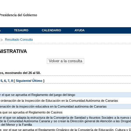
A
TESAURO
CALENDARIO
AYUDA
s
Resultado Consulta
NISTRATIVA
, mostrando del 26 al 50.
,
5
,
6
,
7
,
8
[
Siguiente
/
Último
]
 el que se aprueba el Reglamento del juego del bingo
e ordenación de la Inspección de Educación en la Comunidad Autónoma de Canarias
rdenación de la inspección educativa en la Comunidad autónoma de Canarias
r la que se aprueba el Reglamento de Casinos
r el que se adapta la estructura de la Consejería de Sanidad y Asuntos Sociales a la nueva 
n de la Comunidad Autónoma Canaria y se crean la Dirección general de Atención a las Drogo
 del Menor y la Familia
, por el que se aprueba el Reglamento Orgánico de la Consejería de Educación, Cultura y 