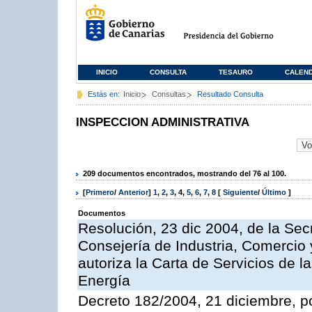
INICIO
CONSULTA
TESAURO
CALEN
Estás en:
Inicio
Consultas
Resultado Consulta
INSPECCION ADMINISTRATIVA
209 documentos encontrados, mostrando del 76 al 100.
[
Primero
/
Anterior
]
1
,
2
,
3
,
4
,
5
,
6
,
7
,
8
[
Siguiente
/
Último
]
Documentos
Resolución, 23 dic 2004, de la Sec
Consejería de Industria, Comercio
autoriza la Carta de Servicios de l
Energía
Decreto 182/2004, 21 diciembre, p