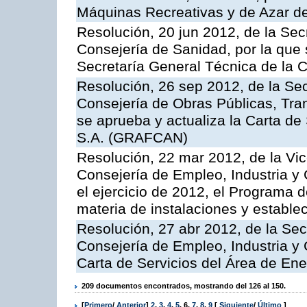
Máquinas Recreativas y de Azar 
Resolución, 20 jun 2012, de la Sec
Consejería de Sanidad, por la que s
Secretaría General Técnica de la 
Resolución, 26 sep 2012, de la Sec
Consejería de Obras Públicas, Transp
se aprueba y actualiza la Carta de
S.A. (GRAFCAN)
Resolución, 22 mar 2012, de la Vic
Consejería de Empleo, Industria y 
el ejercicio de 2012, el Programa 
materia de instalaciones y estable
Resolución, 27 abr 2012, de la Sec
Consejería de Empleo, Industria y 
Carta de Servicios del Área de Ene
209 documentos encontrados, mostrando del 126 al 150.
[
Primero
/
Anterior
]
2
,
3
,
4
,
5
,
6
,
7
,
8
,
9
[
Siguiente
/
Último
]