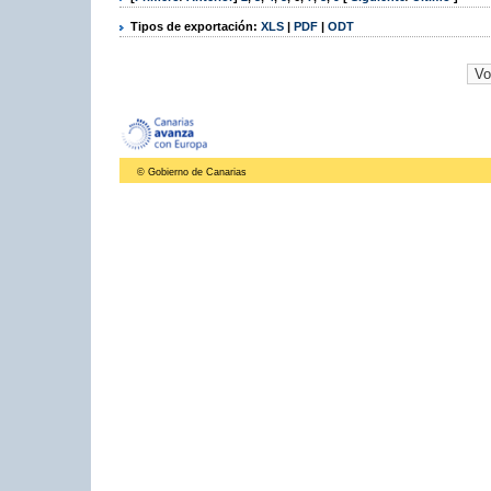
Tipos de exportación:
XLS
|
PDF
|
ODT
© Gobierno de Canarias