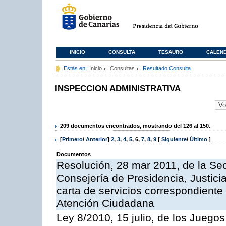
INICIO
CONSULTA
TESAURO
CALEN
Estás en:
Inicio
Consultas
Resultado Consulta
INSPECCION ADMINISTRATIVA
209 documentos encontrados, mostrando del 126 al 150.
[
Primero
/
Anterior
]
2
,
3
,
4
,
5
,
6
,
7
,
8
,
9
[
Siguiente
/
Último
]
Documentos
Resolución, 28 mar 2011, de la Sec
Consejería de Presidencia, Justicia
carta de servicios correspondiente 
Atención Ciudadana
Ley 8/2010, 15 julio, de los Juego