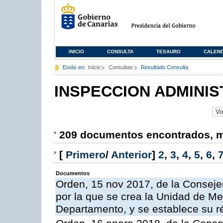
INICIO
CONSULTA
TESAURO
CALEN
Estás en:
Inicio
Consultas
Resultado Consulta
INSPECCION ADMINIS
209 documentos encontrados, mo
[
Primero
/
Anterior
]
2
,
3
,
4
,
5
,
6
,
Documentos
Orden, 15 nov 2017, de la Conseje
por la que se crea la Unidad de Me
Departamento, y se establece su 