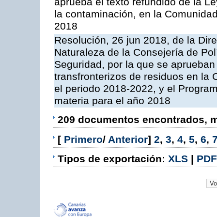
aprueba el texto refundido de la L
la contaminación, en la Comunida
2018
Resolución, 26 jun 2018, de la Dir
Naturaleza de la Consejería de Polít
Seguridad, por la que se aprueban 
transfronterizos de residuos en l
el periodo 2018-2022, y el Progra
materia para el año 2018
209 documentos encontrados, mo
[
Primero
/
Anterior
]
2
,
3
,
4
,
5
,
6
,
Tipos de exportación:
XLS
|
PDF