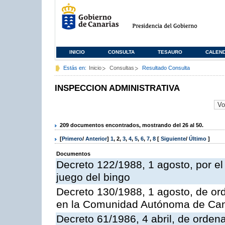
INICIO
CONSULTA
TESAURO
CALEN
Estás en:
Inicio
Consultas
Resultado Consulta
INSPECCION ADMINISTRATIVA
209 documentos encontrados, mostrando del 26 al 50.
[
Primero
/
Anterior
]
1
,
2
,
3
,
4
,
5
,
6
,
7
,
8
[
Siguiente
/
Último
]
Documentos
Decreto 122/1988, 1 agosto, por e
juego del bingo
Decreto 130/1988, 1 agosto, de or
en la Comunidad Autónoma de Can
Decreto 61/1986, 4 abril, de orden