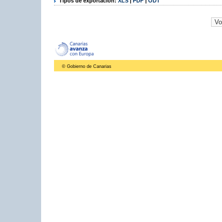
Tipos de exportación:
XLS
|
PDF
|
ODT
© Gobierno de Canarias