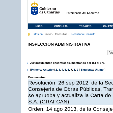
INICIO
CONSULTA
TESAURO
CALEN
Estás en:
Inicio
Consultas
Resultado Consulta
INSPECCION ADMINISTRATIVA
209 documentos encontrados, mostrando del 151 al 175.
[
Primero
/
Anterior
]
2
,
3
,
4
,
5
,
6
,
7
,
8
,
9
[
Siguiente
/
Último
]
Documentos
Resolución, 26 sep 2012, de la Sec
Consejería de Obras Públicas, Transp
se aprueba y actualiza la Carta de
S.A. (GRAFCAN)
Orden, 14 ago 2013, de la Conseje