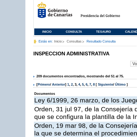
INICIO
CONSULTA
TESAURO
CALEN
Estás en:
Inicio
Consultas
Resultado Consulta
INSPECCION ADMINISTRATIVA
209 documentos encontrados, mostrando del 51 al 75.
[
Primero
/
Anterior
]
1
,
2
,
3
,
4
,
5
,
6
,
7
,
8
[
Siguiente
/
Último
]
Documentos
Ley 6/1999, 26 marzo, de los Jueg
Orden, 31 jul 97, de la Consejería 
que se configura la plantilla de la
Orden, 19 mar 98, de la Consejería
la que se determina el procedimient