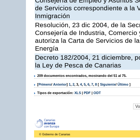
Consejería de Empleo y Asuntos Soc
de Servicios correspondiente a la 
Inmigración
Resolución, 23 dic 2004, de la Sec
Consejería de Industria, Comercio
autoriza la Carta de Servicios de l
Energía
Decreto 182/2004, 21 diciembre, p
la Ley de Pesca de Canarias
209 documentos encontrados, mostrando del 51 al 75.
[
Primero
/
Anterior
]
1
,
2
,
3
,
4
,
5
,
6
,
7
,
8
[
Siguiente
/
Último
]
Tipos de exportación:
XLS
|
PDF
|
ODT
© Gobierno de Canarias