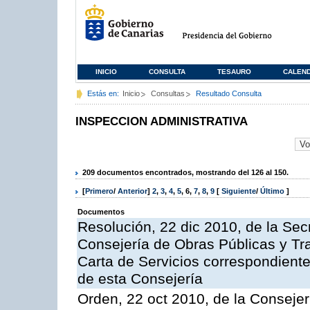
INICIO
CONSULTA
TESAURO
CALEN
Estás en:
Inicio
Consultas
Resultado Consulta
INSPECCION ADMINISTRATIVA
209 documentos encontrados, mostrando del 126 al 150.
[
Primero
/
Anterior
]
2
,
3
,
4
,
5
,
6
,
7
,
8
,
9
[
Siguiente
/
Último
]
Documentos
Resolución, 22 dic 2010, de la Sec
Consejería de Obras Públicas y Tra
Carta de Servicios correspondiente
de esta Consejería
Orden, 22 oct 2010, de la Consejer