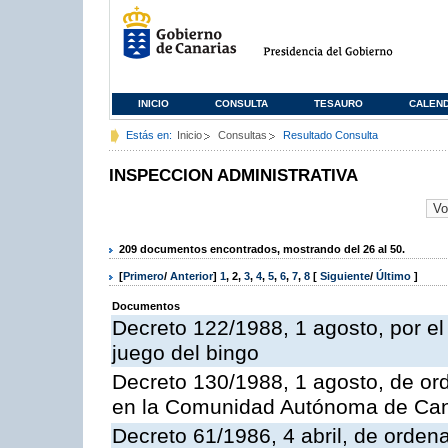
INICIO
CONSULTA
TESAURO
CALEN
Estás en:
Inicio
Consultas
Resultado Consulta
INSPECCION ADMINISTRATIVA
209 documentos encontrados, mostrando del 26 al 50.
[
Primero
/
Anterior
]
1
,
2
,
3
,
4
,
5
,
6
,
7
,
8
[
Siguiente
/
Último
]
Documentos
Decreto 122/1988, 1 agosto, por e
juego del bingo
Decreto 130/1988, 1 agosto, de or
en la Comunidad Autónoma de Can
Decreto 61/1986, 4 abril, de orden