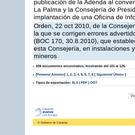
publicación de la Adenda al conveni
La Palma y la Consejería de Presid
implantación de una Oficina de In
Orden, 22 oct 2010, de la Consejer
la que se corrigen errores adverti
(BOC 170, 30.8.2010), que estable
esta Consejería, en instalaciones y
mineros
209 documentos encontrados, mostrando del 101 al 125.
[
Primero
/
Anterior
]
1
,
2
,
3
,
4
,
5
,
6
,
7
,
8
[
Siguiente
/
Último
]
Tipos de exportación:
XLS
|
PDF
|
ODT
© Gobierno de Canarias