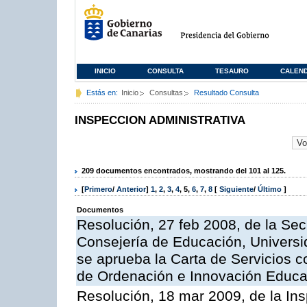
INICIO
CONSULTA
TESAURO
CALEN
Estás en:
Inicio
Consultas
Resultado Consulta
INSPECCION ADMINISTRATIVA
209 documentos encontrados, mostrando del 101 al 125.
[
Primero
/
Anterior
]
1
,
2
,
3
,
4
,
5
,
6
,
7
,
8
[
Siguiente
/
Último
]
Documentos
Resolución, 27 feb 2008, de la Sec
Consejería de Educación, Universid
se aprueba la Carta de Servicios c
de Ordenación e Innovación Educa
Resolución, 18 mar 2009, de la Ins