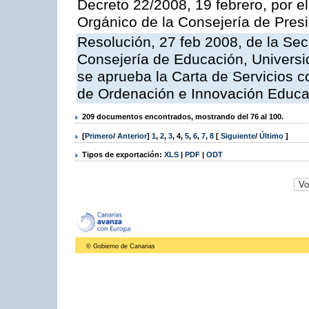
Decreto 22/2008, 19 febrero, por 
Orgánico de la Consejería de Presi
Resolución, 27 feb 2008, de la Sec
Consejería de Educación, Universid
se aprueba la Carta de Servicios c
de Ordenación e Innovación Educa
209 documentos encontrados, mostrando del 76 al 100.
[
Primero
/
Anterior
]
1
,
2
,
3
,
4
,
5
,
6
,
7
,
8
[
Siguiente
/
Último
]
Tipos de exportación:
XLS
|
PDF
|
ODT
© Gobierno de Canarias