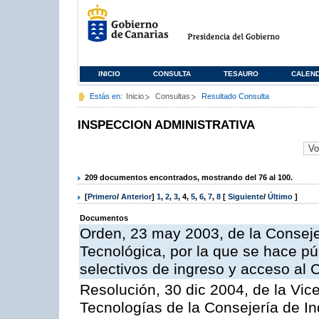
INICIO
CONSULTA
TESAURO
CALEN
Estás en:
Inicio
Consultas
Resultado Consulta
INSPECCION ADMINISTRATIVA
209 documentos encontrados, mostrando del 76 al 100.
[
Primero
/
Anterior
]
1
,
2
,
3
,
4
,
5
,
6
,
7
,
8
[
Siguiente
/
Último
]
Documentos
Orden, 23 may 2003, de la Conseje
Tecnológica, por la que se hace pú
selectivos de ingreso y acceso al
Resolución, 30 dic 2004, de la Vic
Tecnologías de la Consejería de I