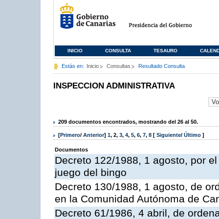
INICIO
CONSULTA
TESAURO
CALEN
Estás en:
Inicio
Consultas
Resultado Consulta
INSPECCION ADMINISTRATIVA
209 documentos encontrados, mostrando del 26 al 50.
[
Primero
/
Anterior
]
1
,
2
,
3
,
4
,
5
,
6
,
7
,
8
[
Siguiente
/
Último
]
Documentos
Decreto 122/1988, 1 agosto, por e
juego del bingo
Decreto 130/1988, 1 agosto, de or
en la Comunidad Autónoma de Can
Decreto 61/1986, 4 abril, de orden