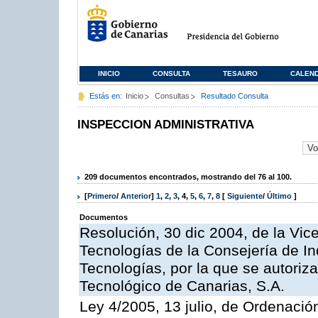
INICIO
CONSULTA
TESAURO
CALEN
Estás en:
Inicio
Consultas
Resultado Consulta
INSPECCION ADMINISTRATIVA
209 documentos encontrados, mostrando del 76 al 100.
[
Primero
/
Anterior
]
1
,
2
,
3
,
4
,
5
,
6
,
7
,
8
[
Siguiente
/
Último
]
Documentos
Resolución, 30 dic 2004, de la Vic
Tecnologías de la Consejería de I
Tecnologías, por la que se autoriza 
Tecnológico de Canarias, S.A.
Ley 4/2005, 13 julio, de Ordenaci