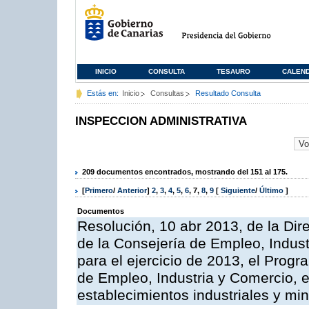
INICIO
CONSULTA
TESAURO
CALEN
Estás en:
Inicio
Consultas
Resultado Consulta
INSPECCION ADMINISTRATIVA
209 documentos encontrados, mostrando del 151 al 175.
[
Primero
/
Anterior
]
2
,
3
,
4
,
5
,
6
,
7
,
8
,
9
[
Siguiente
/
Último
]
Documentos
Resolución, 10 abr 2013, de la Dir
de la Consejería de Empleo, Indust
para el ejercicio de 2013, el Prog
de Empleo, Industria y Comercio, e
establecimientos industriales y mi