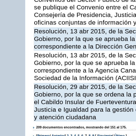
se publique el Convenio entre el C
Consejería de Presidencia, Justicia
oficinas conjuntas de información 
Resolución, 13 abr 2015, de la Sec
Gobierno, por la que se aprueba la 
correspondiente a la Dirección Gene
Resolución, 13 abr 2015, de la Sec
Gobierno, por la que se aprueba la 
correspondiente a la Agencia Canar
Sociedad de la Información (ACIISI
Resolución, 29 abr 2015, de la Sec
Gobierno, por la que se ordena la 
el Cabildo Insular de Fuerteventura
Justicia e Igualdad para la gestión
y atención ciudadana
209 documentos encontrados, mostrando del 151 al 175.
[
Primero
/
Anterior
]
2
,
3
,
4
,
5
,
6
,
7
,
8
,
9
[
Siguiente
/
Último
]