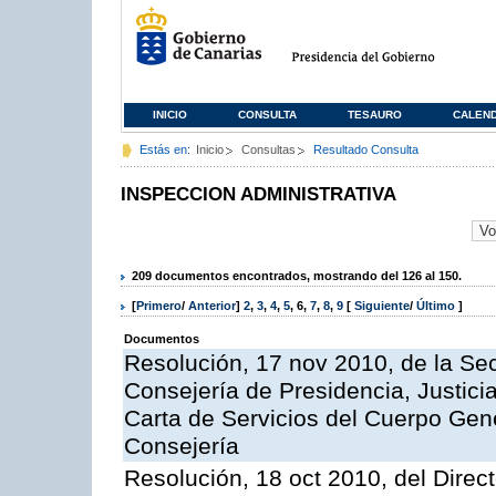
INICIO
CONSULTA
TESAURO
CALEN
Estás en:
Inicio
Consultas
Resultado Consulta
INSPECCION ADMINISTRATIVA
209 documentos encontrados, mostrando del 126 al 150.
[
Primero
/
Anterior
]
2
,
3
,
4
,
5
,
6
,
7
,
8
,
9
[
Siguiente
/
Último
]
Documentos
Resolución, 17 nov 2010, de la Sec
Consejería de Presidencia, Justici
Carta de Servicios del Cuerpo Gener
Consejería
Resolución, 18 oct 2010, del Direc