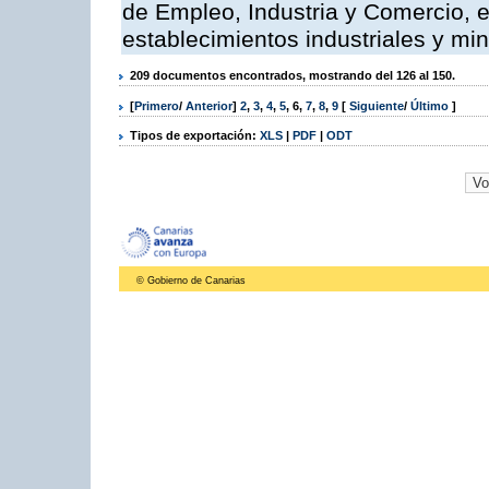
de Empleo, Industria y Comercio, e
establecimientos industriales y mi
209 documentos encontrados, mostrando del 126 al 150.
[
Primero
/
Anterior
]
2
,
3
,
4
,
5
,
6
,
7
,
8
,
9
[
Siguiente
/
Último
]
Tipos de exportación:
XLS
|
PDF
|
ODT
© Gobierno de Canarias