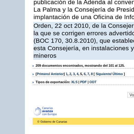
publicación de la Adenda al conveni
La Palma y la Consejería de Presid
implantación de una Oficina de In
Orden, 22 oct 2010, de la Consejer
la que se corrigen errores adverti
(BOC 170, 30.8.2010), que estable
esta Consejería, en instalaciones y
mineros
209 documentos encontrados, mostrando del 101 al 125.
[
Primero
/
Anterior
]
1
,
2
,
3
,
4
,
5
,
6
,
7
,
8
[
Siguiente
/
Último
]
Tipos de exportación:
XLS
|
PDF
|
ODT
© Gobierno de Canarias