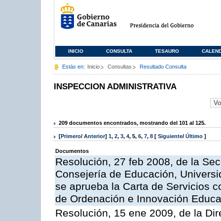
INICIO
CONSULTA
TESAURO
CALEN
Estás en:
Inicio
Consultas
Resultado Consulta
INSPECCION ADMINISTRATIVA
209 documentos encontrados, mostrando del 101 al 125.
[
Primero
/
Anterior
]
1
,
2
,
3
,
4
,
5
,
6
,
7
,
8
[
Siguiente
/
Último
]
Documentos
Resolución, 27 feb 2008, de la Sec
Consejería de Educación, Universid
se aprueba la Carta de Servicios c
de Ordenación e Innovación Educa
Resolución, 15 ene 2009, de la Dir