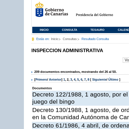
INICIO
CONSULTA
TESAURO
CALEN
Estás en:
Inicio
Consultas
Resultado Consulta
INSPECCION ADMINISTRATIVA
209 documentos encontrados, mostrando del 26 al 50.
[
Primero
/
Anterior
]
1
,
2
,
3
,
4
,
5
,
6
,
7
,
8
[
Siguiente
/
Último
]
Documentos
Decreto 122/1988, 1 agosto, por e
juego del bingo
Decreto 130/1988, 1 agosto, de or
en la Comunidad Autónoma de Can
Decreto 61/1986, 4 abril, de orden