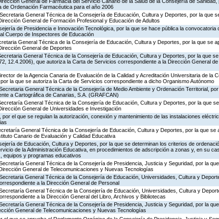
Dirección General de Farmacia del Servicio Canario de la Salud de la Consejería de Sanidad,
ia de Ordenación Farmacéutica para el año 2006
Secretaria General Técnica de la Consejería de Educación, Cultura y Deportes, por la que se
 Dirección General de Formación Profesional y Educación de Adultos
ejería de Presidencia e Innovación Tecnológica, por la que se hace pública la convocatoria
 al Cuerpo de Inspectores de Educación
ecretaria General Técnica de la Consejería de Educación, Cultura y Deportes, por la que se a
 Dirección General de Deportes
ecretaria General Técnica de la Consejería de Educación, Cultura y Deportes, por la que se
, 12.4.2006), que autoriza la Carta de Servicios correspondiente a la Dirección General de
rector de la Agencia Canaria de Evaluación de la Calidad y Acreditación Universitaria de la 
 por la que se autoriza la Carta de Servicios correspondiente a dicho Organismo Autónomo
Secretaria General Técnica de la Consejería de Medio Ambiente y Ordenación Territorial, por 
iente a Cartográfica de Canarias, S.A. (GRAFCAN)
Secretaría General Técnica de la Consejería de Educación, Cultura y Deportes, por la que se
Dirección General de Universidades e Investigación
por el que se regulan la autorización, conexión y mantenimiento de las instalaciones eléctric
ias
ecretaría General Técnica de la Consejería de Educación, Cultura y Deportes, por la que se 
stituto Canario de Evaluación y Calidad Educativa
jería de Educación, Cultura y Deportes, por la que se determinan los criterios de ordenació
rvicio de la Administración Educativa, en procedimientos de adscripción a zonas y, en su ca
s, equipos y programas educativos
Secretaría General Técnica de la Consejería de Presidencia, Justicia y Seguridad, por la qu
a Dirección General de Telecomunicaciones y Nuevas Tecnologías
Secretaria General Técnica de la Consejería de Educación, Universidades, Cultura y Deporte
correspondiente a la Dirección General de Personal
 Secretaría General Técnica de la Consejería de Educación, Universidades, Cultura y Deporte
orrespondiente a la Dirección General del Libro, Archivos y Bibliotecas
Secretaría General Técnica de la Consejería de Presidencia, Justicia y Seguridad, por la qu
irección General de Telecomunicaciones y Nuevas Tecnologías