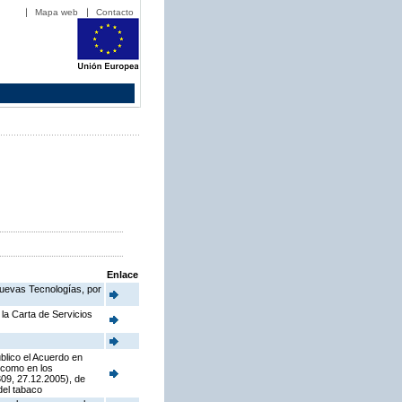
Mapa web
Contacto
Enlace
Nuevas Tecnologías, por
la Carta de Servicios
blico el Acuerdo en
í como en los
09, 27.12.2005), de
del tabaco