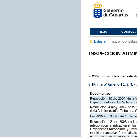
INICIO
CONSULT
Estás en:
Inicio
Consulta
INSPECCION ADMI
209 documentos encontrados
[
Primero
/
Anterior
]
1
,
2
,
3
,
4
Documentos
Resolución, 30 dic 2004, de la 
la que se autoriza la Carta de S
Resolución, 4 may 2006, de la S
de la Administración Tributaria 
Ley 4/2005, 13 julio, de Orden
Resolución, 12 ene 2006, de la 
relación con la aplicación en l
Organismos Autónomos y Entida
medidas sanitarias frente al tab