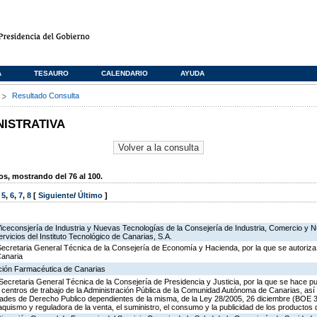
A
TESAURO
CALENDARIO
AYUDA
s
Resultado Consulta
NISTRATIVA
, mostrando del 76 al 100.
,
5
,
6
,
7
,
8
[
Siguiente
/
Último
]
Viceconsjería de Industria y Nuevas Tecnologías de la Consejería de Industria, Comercio y 
ervicios del Instituto Tecnológico de Canarias, S.A.
ecretaria General Técnica de la Consejería de Economía y Hacienda, por la que se autoriza 
Canaria
ación Farmacéutica de Canarias
Secretaria General Técnica de la Consejería de Presidencia y Justicia, por la que se hace pu
os centros de trabajo de la Administración Pública de la Comunidad Autónoma de Canarias, as
des de Derecho Publico dependientes de la misma, de la Ley 28/2005, 26 diciembre (BOE 3
aquismo y reguladora de la venta, el suministro, el consumo y la publicidad de los productos 