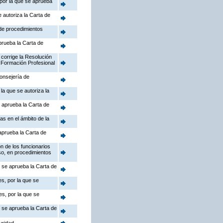
 por la que se aprueba
 autoriza la Carta de
 de procedimientos
prueba la Carta de
 corrige la Resolución
 Formación Profesional
Consejería de
la que se autoriza la
 aprueba la Carta de
as en el ámbito de la
aprueba la Carta de
n de los funcionarios
so, en procedimientos
e se aprueba la Carta de
s, por la que se
s, por la que se
e se aprueba la Carta de