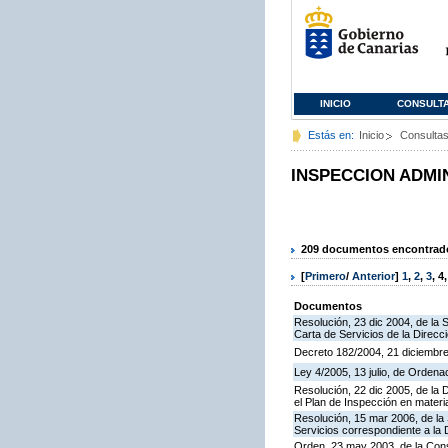
INICIO
CONSULT
Estás en:
Inicio
Consulta
INSPECCION ADMI
209 documentos encontrados
[
Primero
/
Anterior
]
1
,
2
,
3
,
4
Documentos
Resolución, 23 dic 2004, de la 
Carta de Servicios de la Direcc
Decreto 182/2004, 21 diciembre
Ley 4/2005, 13 julio, de Orden
Resolución, 22 dic 2005, de la 
el Plan de Inspección en mater
Resolución, 15 mar 2006, de la 
Servicios correspondiente a la
Orden, 23 may 2003, de la Cons