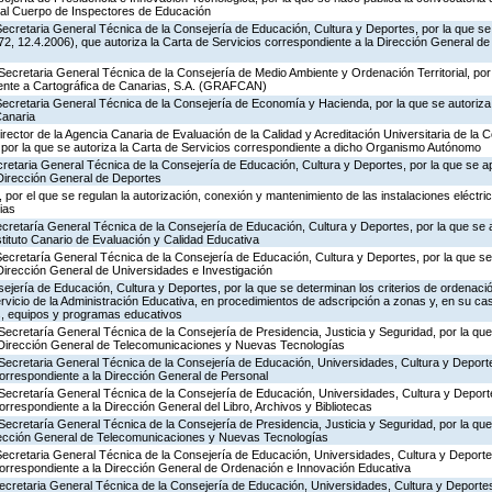
 al Cuerpo de Inspectores de Educación
ecretaria General Técnica de la Consejería de Educación, Cultura y Deportes, por la que se
, 12.4.2006), que autoriza la Carta de Servicios correspondiente a la Dirección General de
Secretaria General Técnica de la Consejería de Medio Ambiente y Ordenación Territorial, por 
iente a Cartográfica de Canarias, S.A. (GRAFCAN)
ecretaria General Técnica de la Consejería de Economía y Hacienda, por la que se autoriza 
Canaria
rector de la Agencia Canaria de Evaluación de la Calidad y Acreditación Universitaria de la 
 por la que se autoriza la Carta de Servicios correspondiente a dicho Organismo Autónomo
ecretaria General Técnica de la Consejería de Educación, Cultura y Deportes, por la que se a
 Dirección General de Deportes
por el que se regulan la autorización, conexión y mantenimiento de las instalaciones eléctric
ias
ecretaría General Técnica de la Consejería de Educación, Cultura y Deportes, por la que se 
stituto Canario de Evaluación y Calidad Educativa
Secretaría General Técnica de la Consejería de Educación, Cultura y Deportes, por la que se
Dirección General de Universidades e Investigación
jería de Educación, Cultura y Deportes, por la que se determinan los criterios de ordenació
rvicio de la Administración Educativa, en procedimientos de adscripción a zonas y, en su ca
s, equipos y programas educativos
Secretaría General Técnica de la Consejería de Presidencia, Justicia y Seguridad, por la qu
a Dirección General de Telecomunicaciones y Nuevas Tecnologías
Secretaria General Técnica de la Consejería de Educación, Universidades, Cultura y Deporte
correspondiente a la Dirección General de Personal
 Secretaría General Técnica de la Consejería de Educación, Universidades, Cultura y Deporte
orrespondiente a la Dirección General del Libro, Archivos y Bibliotecas
Secretaría General Técnica de la Consejería de Presidencia, Justicia y Seguridad, por la qu
irección General de Telecomunicaciones y Nuevas Tecnologías
Secretaria General Técnica de la Consejería de Educación, Universidades, Cultura y Deporte
correspondiente a la Dirección General de Ordenación e Innovación Educativa
Secretaria General Técnica de la Consejería de Educación, Universidades, Cultura y Deporte