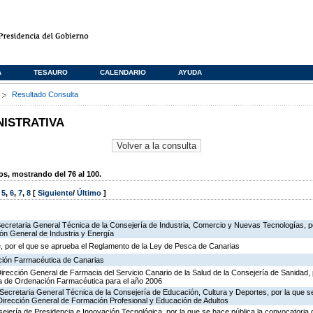
A
TESAURO
CALENDARIO
AYUDA
s
Resultado Consulta
NISTRATIVA
, mostrando del 76 al 100.
,
5
,
6
,
7
,
8
[
Siguiente
/
Último
]
Secretaria General Técnica de la Consejería de Industria, Comercio y Nuevas Tecnologías, po
ión General de Industria y Energía
, por el que se aprueba el Reglamento de la Ley de Pesca de Canarias
ación Farmacéutica de Canarias
Dirección General de Farmacia del Servicio Canario de la Salud de la Consejería de Sanidad,
ia de Ordenación Farmacéutica para el año 2006
Secretaria General Técnica de la Consejería de Educación, Cultura y Deportes, por la que se
 Dirección General de Formación Profesional y Educación de Adultos
ejería de Presidencia e Innovación Tecnológica, por la que se hace pública la convocatoria