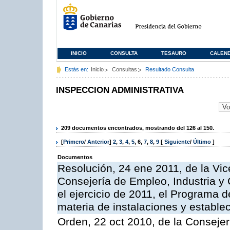
INICIO
CONSULTA
TESAURO
CALEN
Estás en:
Inicio
Consultas
Resultado Consulta
INSPECCION ADMINISTRATIVA
209 documentos encontrados, mostrando del 126 al 150.
[
Primero
/
Anterior
]
2
,
3
,
4
,
5
,
6
,
7
,
8
,
9
[
Siguiente
/
Último
]
Documentos
Resolución, 24 ene 2011, de la Vic
Consejería de Empleo, Industria y 
el ejercicio de 2011, el Programa 
materia de instalaciones y estable
Orden, 22 oct 2010, de la Consejer