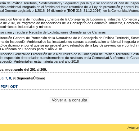
ría de Política Territorial, Sostenibilidad y Seguridad, por la que se aprueba el Plan de Inspe
ción ambiental integrada en el ámbito del texto refundido de la Ley de prevención y control in
al Decreto Legislativo 1/2016, 16 diciembre (BOE 316, 31.12.2016), en la Comunidad Autón
irección General de Industria y Energía de la Consejería de Economía, Industria, Comercio 
icio de 2018, el Programa de Inspecciones de la Consejería de Economía, Industria, Comerci
blecimientos industriales y mineros
 se crea y regula el Registro de Explotaciones Ganaderas de Canarias
rección General de Protección de la Naturaleza de la Consejería de Política Territorial, Soste
ma de Inspección Ambiental de las instalaciones sujetas a autorización ambiental integrada e
16 de diciembre, por el que se aprueba el texto refundido de la Ley de prevención y control in
d Autónoma de Canarias para el año 2018
irección General de Protección de la Naturaleza de la Consejería de Política Territorial, Sost
 de Inspección de traslados transfronterizos de residuos en la Comunidad Autónoma de Canar
spección Ambiental en esta materia para el año 2018
, mostrando del 201 al 209.
,
6
,
7
,
8
,
9
[Siguiente/Último]
|
PDF
|
ODT
Aviso Le