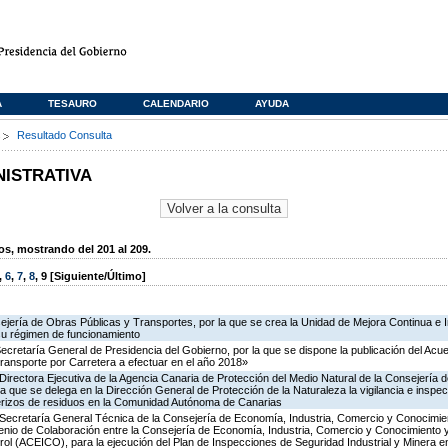
A
TESAURO
CALENDARIO
AYUDA
s
Resultado Consulta
NISTRATIVA
, mostrando del 201 al 209.
,
6
,
7
,
8
,
9
[Siguiente/Último]
ejería de Obras Públicas y Transportes, por la que se crea la Unidad de Mejora Continua e 
su régimen de funcionamiento
Secretaría General de Presidencia del Gobierno, por la que se dispone la publicación del Acu
ransporte por Carretera a efectuar en el año 2018»
irectora Ejecutiva de la Agencia Canaria de Protección del Medio Natural de la Consejería de P
la que se delega en la Dirección General de Protección de la Naturaleza la vigilancia e inspec
terizos de residuos en la Comunidad Autónoma de Canarias
 Secretaría General Técnica de la Consejería de Economía, Industria, Comercio y Conocimien
venio de Colaboración entre la Consejería de Economía, Industria, Comercio y Conocimiento 
ol (ACEICO), para la ejecución del Plan de Inspecciones de Seguridad Industrial y Minera e