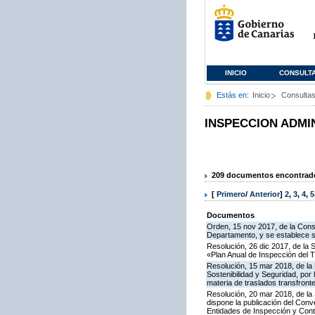
INICIO
CONSULT
Estás en:
Inicio
Consulta
INSPECCION ADMI
209 documentos encontrados
[
Primero
/
Anterior
]
2
,
3
,
4
,
5
Documentos
Orden, 15 nov 2017, de la Cons
Departamento, y se establece 
Resolución, 26 dic 2017, de la 
«Plan Anual de Inspección del T
Resolución, 15 mar 2018, de la D
Sostenibilidad y Seguridad, por 
materia de traslados transfron
Resolución, 20 mar 2018, de la
dispone la publicación del Con
Entidades de Inspección y Contr