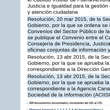
Justicia e Igualdad para la gestión
y atención ciudadana
Resolución, 20 mar 2015, de la Sec
Gobierno, por la que se ordena se 
Convenios del Sector Público de 
se publique el Convenio entre el C
Consejería de Presidencia, Justicia
oficinas conjuntas de información 
Resolución, 13 abr 2015, de la Sec
Gobierno, por la que se aprueba la 
correspondiente a la Dirección Gene
Resolución, 13 abr 2015, de la Sec
Gobierno, por la que se aprueba la 
correspondiente a la Agencia Canar
Sociedad de la Información (ACIISI
209 documentos encontrados, mostrando del 151 al 175.
[
Primero
/
Anterior
]
2
,
3
,
4
,
5
,
6
,
7
,
8
,
9
[
Siguiente
/
Último
]