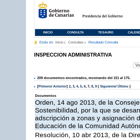
INICIO
CONSULTA
TESAURO
CALEN
Estás en:
Inicio
Consultas
Resultado Consulta
INSPECCION ADMINISTRATIVA
209 documentos encontrados, mostrando del 151 al 175.
[
Primero
/
Anterior
]
2
,
3
,
4
,
5
,
6
,
7
,
8
,
9
[
Siguiente
/
Último
]
Documentos
Orden, 14 ago 2013, de la Conseje
Sostenibilidad, por la que se desar
adscripción a zonas y asignación d
Educación de la Comunidad Autón
Resolución, 10 abr 2013, de la Dir