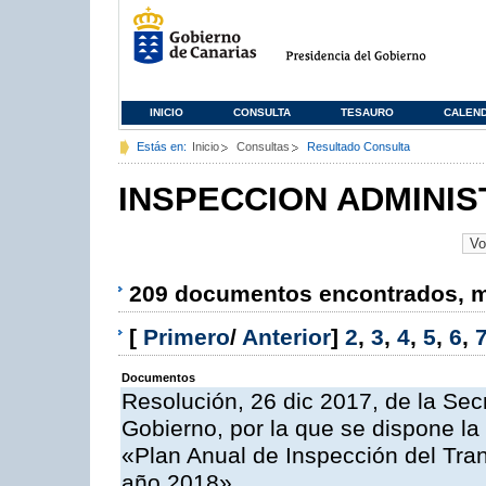
INICIO
CONSULTA
TESAURO
CALEN
Estás en:
Inicio
Consultas
Resultado Consulta
INSPECCION ADMINIS
209 documentos encontrados, mo
[
Primero
/
Anterior
]
2
,
3
,
4
,
5
,
6
,
Documentos
Resolución, 26 dic 2017, de la Sec
Gobierno, por la que se dispone la
«Plan Anual de Inspección del Tran
año 2018»