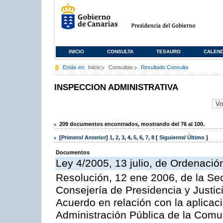
INICIO
CONSULTA
TESAURO
CALEN
Estás en:
Inicio
Consultas
Resultado Consulta
INSPECCION ADMINISTRATIVA
209 documentos encontrados, mostrando del 76 al 100.
[
Primero
/
Anterior
]
1
,
2
,
3
,
4
,
5
,
6
,
7
,
8
[
Siguiente
/
Último
]
Documentos
Ley 4/2005, 13 julio, de Ordenaci
Resolución, 12 ene 2006, de la Sec
Consejería de Presidencia y Justici
Acuerdo en relación con la aplicaci
Administración Pública de la Com