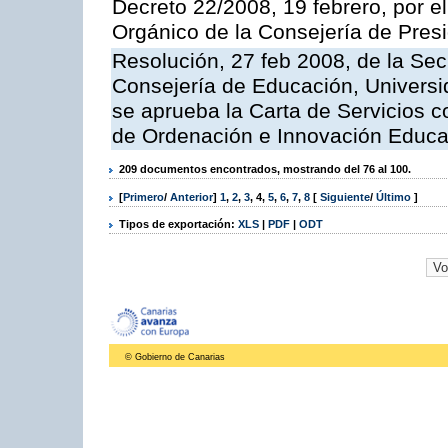
Decreto 22/2008, 19 febrero, por 
Orgánico de la Consejería de Presi
Resolución, 27 feb 2008, de la Sec
Consejería de Educación, Universid
se aprueba la Carta de Servicios c
de Ordenación e Innovación Educa
209 documentos encontrados, mostrando del 76 al 100.
[
Primero
/
Anterior
]
1
,
2
,
3
,
4
,
5
,
6
,
7
,
8
[
Siguiente
/
Último
]
Tipos de exportación:
XLS
|
PDF
|
ODT
© Gobierno de Canarias