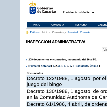
INICIO
CONSULTA
TESAURO
CALEN
Estás en:
Inicio
Consultas
Resultado Consulta
INSPECCION ADMINISTRATIVA
209 documentos encontrados, mostrando del 26 al 50.
[
Primero
/
Anterior
]
1
,
2
,
3
,
4
,
5
,
6
,
7
,
8
[
Siguiente
/
Último
]
Documentos
Decreto 122/1988, 1 agosto, por e
juego del bingo
Decreto 130/1988, 1 agosto, de or
en la Comunidad Autónoma de Can
Decreto 61/1986, 4 abril, de orden