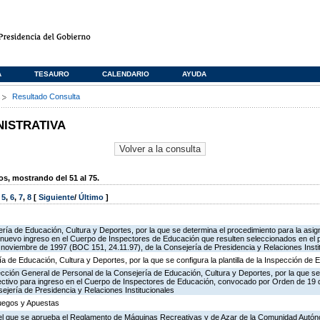
A
TESAURO
CALENDARIO
AYUDA
s
Resultado Consulta
NISTRATIVA
, mostrando del 51 al 75.
,
5
,
6
,
7
,
8
[
Siguiente
/
Último
]
ría de Educación, Cultura y Deportes, por la que se determina el procedimiento para la asign
de nuevo ingreso en el Cuerpo de Inspectores de Educación que resulten seleccionados en el 
oviembre de 1997 (BOC 151, 24.11.97), de la Consejería de Presidencia y Relaciones Insti
ía de Educación, Cultura y Deportes, por la que se configura la plantilla de la Inspección de
ección General de Personal de la Consejería de Educación, Cultura y Deportes, por la que se
lectivo para ingreso en el Cuerpo de Inspectores de Educación, convocado por Orden de 19
ejería de Presidencia y Relaciones Institucionales
Juegos y Apuestas
r el que se aprueba el Reglamento de Máquinas Recreativas y de Azar de la Comunidad Autó