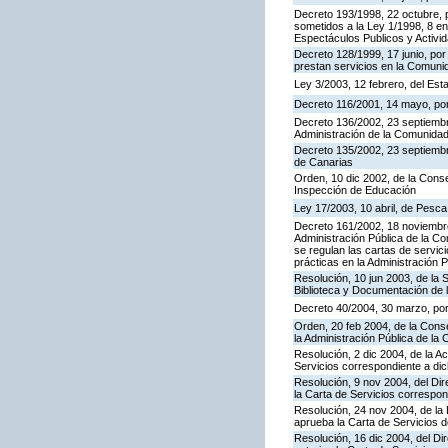
Decreto 193/1998, 22 octubre, p
sometidos a la Ley 1/1998, 8 en
Espectáculos Publicos y Activi
Decreto 128/1999, 17 junio, por
prestan servicios en la Comun
Ley 3/2003, 12 febrero, del Es
Decreto 116/2001, 14 mayo, por
Decreto 136/2002, 23 septiembre
Administración de la Comunida
Decreto 135/2002, 23 septiemb
de Canarias
Orden, 10 dic 2002, de la Conse
Inspección de Educación
Ley 17/2003, 10 abril, de Pesc
Decreto 161/2002, 18 noviembre
Administración Pública de la C
se regulan las cartas de servici
prácticas en la Administración
Resolución, 10 jun 2003, de la 
Biblioteca y Documentación de l
Decreto 40/2004, 30 marzo, por
Orden, 20 feb 2004, de la Conse
la Administración Pública de l
Resolución, 2 dic 2004, de la A
Servicios correspondiente a d
Resolución, 9 nov 2004, del Dir
la Carta de Servicios corresp
Resolución, 24 nov 2004, de la 
aprueba la Carta de Servicios 
Resolución, 16 dic 2004, del Di