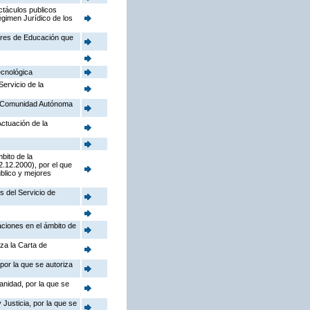
ctáculos publicos
égimen Jurídico de los
tores de Educación que
ecnológica
Servicio de la
la Comunidad Autónoma
Actuación de la
bito de la
.12.2000), por el que
úblico y mejores
s del Servicio de
aciones en el ámbito de
iza la Carta de
por la que se autoriza
anidad, por la que se
Justicia, por la que se