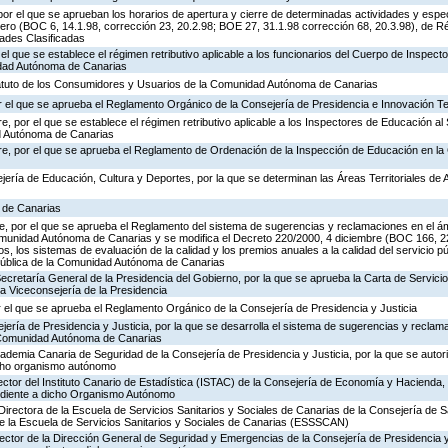
or el que se aprueban los horarios de apertura y cierre de determinadas actividades y espe
ero (BOC 6, 14.1.98, corrección 23, 20.2.98; BOE 27, 31.1.98 corrección 68, 20.3.98), de R
dades Clasificadas
 el que se establece el régimen retributivo aplicable a los funcionarios del Cuerpo de Inspec
idad Autónoma de Canarias
tatuto de los Consumidores y Usuarios de la Comunidad Autónoma de Canarias
 el que se aprueba el Reglamento Orgánico de la Consejería de Presidencia e Innovación T
, por el que se establece el régimen retributivo aplicable a los Inspectores de Educación al 
d Autónoma de Canarias
re, por el que se aprueba el Reglamento de Ordenación de la Inspección de Educación en 
jería de Educación, Cultura y Deportes, por la que se determinan las Áreas Territoriales de 
a de Canarias
, por el que se aprueba el Reglamento del sistema de sugerencias y reclamaciones en el ám
omunidad Autónoma de Canarias y se modifica el Decreto 220/2000, 4 diciembre (BOC 166, 22
os, los sistemas de evaluación de la calidad y los premios anuales a la calidad del servicio p
 Pública de la Comunidad Autónoma de Canarias
Secretaría General de la Presidencia del Gobierno, por la que se aprueba la Carta de Servicio
a Viceconsejería de la Presidencia
 el que se aprueba el Reglamento Orgánico de la Consejería de Presidencia y Justicia
jería de Presidencia y Justicia, por la que se desarrolla el sistema de sugerencias y reclam
a Comunidad Autónoma de Canarias
cademia Canaria de Seguridad de la Consejería de Presidencia y Justicia, por la que se autor
icho organismo autónomo
ector del Instituto Canario de Estadística (ISTAC) de la Consejería de Economía y Hacienda, 
ondiente a dicho Organismo Autónomo
Directora de la Escuela de Servicios Sanitarios y Sociales de Canarias de la Consejería de S
de la Escuela de Servicios Sanitarios y Sociales de Canarias (ESSSCAN)
rector de la Dirección General de Seguridad y Emergencias de la Consejería de Presidencia y 