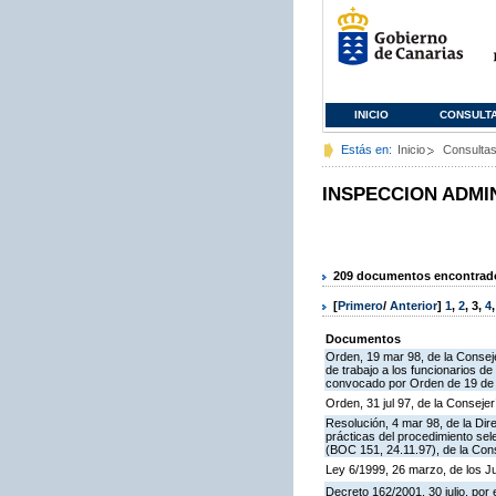
INICIO
CONSULT
Estás en:
Inicio
Consulta
INSPECCION ADMI
209 documentos encontrados
[
Primero
/
Anterior
]
1
,
2
,
3
,
4
Documentos
Orden, 19 mar 98, de la Conseje
de trabajo a los funcionarios 
convocado por Orden de 19 de n
Orden, 31 jul 97, de la Consejer
Resolución, 4 mar 98, de la Dir
prácticas del procedimiento se
(BOC 151, 24.11.97), de la Cons
Ley 6/1999, 26 marzo, de los 
Decreto 162/2001, 30 julio, po