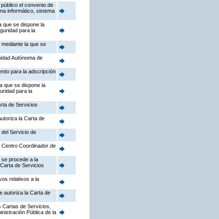
público el convenio de
ema informático, sistema
a que se dispone la
guridad para la
, mediante la que se
nidad Autónoma de
ento para la adscripción
la que se dispone la
uridad para la
rta de Servicios
utoriza la Carta de
 del Servicio de
el Centro Coordinador de
 se procede a la
 Carta de Servicios
os relativos a la
e autoriza la Carta de
 Cartas de Servicios,
inistración Pública de la