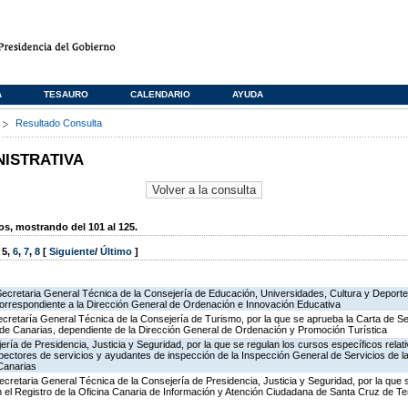
A
TESAURO
CALENDARIO
AYUDA
s
Resultado Consulta
NISTRATIVA
, mostrando del 101 al 125.
,
5
,
6
,
7
,
8
[
Siguiente
/
Último
]
Secretaria General Técnica de la Consejería de Educación, Universidades, Cultura y Deporte
correspondiente a la Dirección General de Ordenación e Innovación Educativa
ecretaría General Técnica de la Consejería de Turismo, por la que se aprueba la Carta de S
o de Canarias, dependiente de la Dirección General de Ordenación y Promoción Turística
jería de Presidencia, Justicia y Seguridad, por la que se regulan los cursos específicos rel
spectores de servicios y ayudantes de inspección de la Inspección General de Servicios de la
Canarias
ecretaria General Técnica de la Consejería de Presidencia, Justicia y Seguridad, por la que
en el Registro de la Oficina Canaria de Información y Atención Ciudadana de Santa Cruz de T