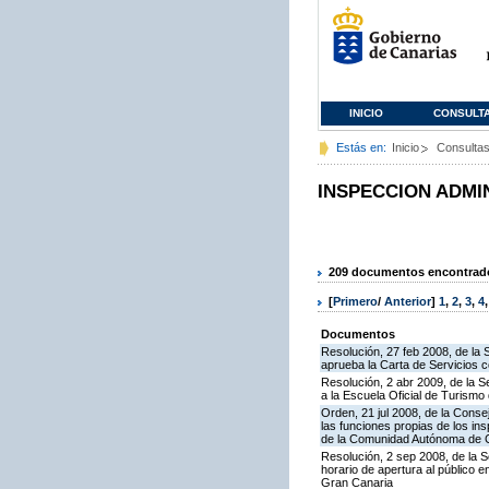
INICIO
CONSULT
Estás en:
Inicio
Consulta
INSPECCION ADMI
209 documentos encontrados
[
Primero
/
Anterior
]
1
,
2
,
3
,
4
Documentos
Resolución, 27 feb 2008, de la 
aprueba la Carta de Servicios 
Resolución, 2 abr 2009, de la S
a la Escuela Oficial de Turism
Orden, 21 jul 2008, de la Conse
las funciones propias de los in
de la Comunidad Autónoma de 
Resolución, 2 sep 2008, de la S
horario de apertura al público 
Gran Canaria