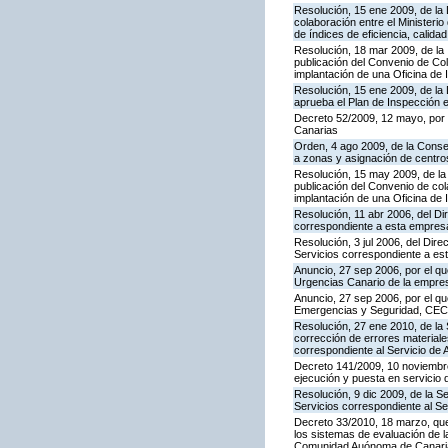
Resolución, 15 ene 2009, de la
colaboración entre el Ministeri
de índices de eficiencia, calid
Resolución, 18 mar 2009, de la 
publicación del Convenio de Col
implantación de una Oficina de
Resolución, 15 ene 2009, de la 
aprueba el Plan de Inspección 
Decreto 52/2009, 12 mayo, por
Canarias
Orden, 4 ago 2009, de la Consej
a zonas y asignación de centr
Resolución, 15 may 2009, de la 
publicación del Convenio de col
implantación de una Oficina de
Resolución, 11 abr 2006, del D
correspondiente a esta empres
Resolución, 3 jul 2006, del Dire
Servicios correspondiente a e
Anuncio, 27 sep 2006, por el qu
Urgencias Canario de la empres
Anuncio, 27 sep 2006, por el qu
Emergencias y Seguridad, CE
Resolución, 27 ene 2010, de la 
corrección de errores materiale
correspondiente al Servicio de 
Decreto 141/2009, 10 noviembre,
ejecución y puesta en servicio 
Resolución, 9 dic 2009, de la S
Servicios correspondiente al Se
Decreto 33/2010, 18 marzo, que
los sistemas de evaluación de la
Comunidad Auónoma de Canari