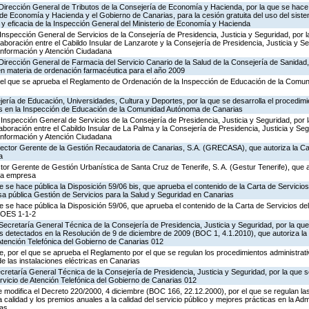
 Dirección General de Tributos de la Consejería de Economía y Hacienda, por la que se hace 
o de Economía y Hacienda y el Gobierno de Canarias, para la cesión gratuita del uso del sist
ad y eficacia de la Inspección General del Ministerio de Economía y Hacienda
Inspección General de Servicios de la Consejería de Presidencia, Justicia y Seguridad, por l
aboración entre el Cabildo Insular de Lanzarote y la Consejería de Presidencia, Justicia y Se
 Información y Atención Ciudadana
Dirección General de Farmacia del Servicio Canario de la Salud de la Consejería de Sanidad
en materia de ordenación farmacéutica para el año 2009
 el que se aprueba el Reglamento de Ordenación de la Inspección de Educación de la Comu
ería de Educación, Universidades, Cultura y Deportes, por la que se desarrolla el procedimi
os en la Inspección de Educación de la Comunidad Autónoma de Canarias
Inspección General de Servicios de la Consejería de Presidencia, Justicia y Seguridad, por 
aboración entre el Cabildo Insular de La Palma y la Consejería de Presidencia, Justicia y Seg
 Información y Atención Ciudadana
irector Gerente de la Gestión Recaudatoria de Canarias, S.A. (GRECASA), que autoriza la Ca
a
ctor Gerente de Gestión Urbanística de Santa Cruz de Tenerife, S. A. (Gestur Tenerife), que a
sta empresa
e se hace pública la Disposición 59/06 bis, que aprueba el contenido de la Carta de Servicios
a pública Gestión de Servicios para la Salud y Seguridad en Canarias
e se hace pública la Disposición 59/06, que aprueba el contenido de la Carta de Servicios d
COES 1-1-2
Secretaría General Técnica de la Consejería de Presidencia, Justicia y Seguridad, por la que
s detectados en la Resolución de 9 de diciembre de 2009 (BOC 1, 4.1.2010), que autoriza la
Atención Telefónica del Gobierno de Canarias 012
 por el que se aprueba el Reglamento por el que se regulan los procedimientos administrativ
de las instalaciones eléctricas en Canarias
ecretaría General Técnica de la Consejería de Presidencia, Justicia y Seguridad, por la que s
rvicio de Atención Telefónica del Gobierno de Canarias 012
 modifica el Decreto 220/2000, 4 diciembre (BOC 166, 22.12.2000), por el que se regulan las
 calidad y los premios anuales a la calidad del servicio público y mejores prácticas en la Adm
as