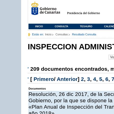
INICIO
CONSULTA
TESAURO
CALEN
Estás en:
Inicio
Consultas
Resultado Consulta
INSPECCION ADMINIS
209 documentos encontrados, mo
[
Primero
/
Anterior
]
2
,
3
,
4
,
5
,
6
,
Documentos
Resolución, 26 dic 2017, de la Sec
Gobierno, por la que se dispone la
«Plan Anual de Inspección del Tran
año 2018»