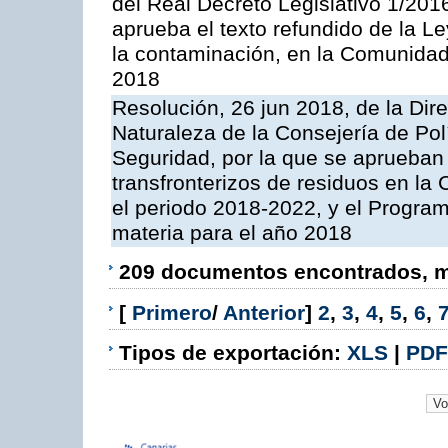
del Real Decreto Legislativo 1/201
aprueba el texto refundido de la L
la contaminación, en la Comunida
2018
Resolución, 26 jun 2018, de la Dir
Naturaleza de la Consejería de Polít
Seguridad, por la que se aprueban 
transfronterizos de residuos en l
el periodo 2018-2022, y el Progra
materia para el año 2018
209 documentos encontrados, mo
[
Primero
/
Anterior
]
2
,
3
,
4
,
5
,
6
,
Tipos de exportación:
XLS
|
PDF