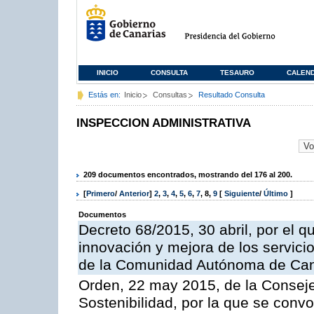
INICIO
CONSULTA
TESAURO
CALEN
Estás en:
Inicio
Consultas
Resultado Consulta
INSPECCION ADMINISTRATIVA
209 documentos encontrados, mostrando del 176 al 200.
[
Primero
/
Anterior
]
2
,
3
,
4
,
5
,
6
,
7
,
8
,
9
[
Siguiente
/
Último
]
Documentos
Decreto 68/2015, 30 abril, por el q
innovación y mejora de los servici
de la Comunidad Autónoma de Can
Orden, 22 may 2015, de la Conseje
Sostenibilidad, por la que se conv