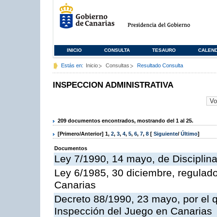
INICIO
CONSULTA
TESAURO
CALEN
Estás en:
Inicio
Consultas
Resultado Consulta
INSPECCION ADMINISTRATIVA
209 documentos encontrados, mostrando del 1 al 25.
[Primero/Anterior]
1
,
2
,
3
,
4
,
5
,
6
,
7
,
8
[
Siguiente
/
Último
]
Documentos
Ley 7/1990, 14 mayo, de Disciplina 
Ley 6/1985, 30 diciembre, regulad
Canarias
Decreto 88/1990, 23 mayo, por el q
Inspección del Juego en Canarias