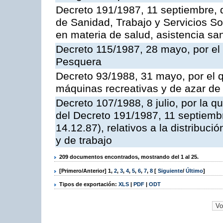
Decreto 191/1987, 11 septiembre, d
de Sanidad, Trabajo y Servicios So
en materia de salud, asistencia sani
Decreto 115/1987, 28 mayo, por el 
Pesquera
Decreto 93/1988, 31 mayo, por el 
máquinas recreativas y de azar d
Decreto 107/1988, 8 julio, por la 
del Decreto 191/1987, 11 septiemb
14.12.87), relativos a la distribuc
y de trabajo
209 documentos encontrados, mostrando del 1 al 25.
[Primero/Anterior]
1
,
2
,
3
,
4
,
5
,
6
,
7
,
8
[
Siguiente
/
Último
]
Tipos de exportación:
XLS
|
PDF
|
ODT